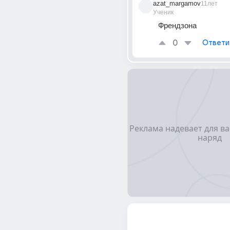
azat_margamov
11лет
Ученик
Френдзона
0
Ответи