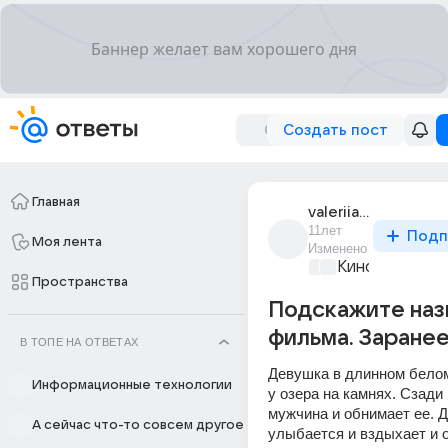
Создать пост
Главная
valeriia_ulybina_4
11лет
Подп
Моя лента
Изменено
Киномания
+1
Пространства
Подскажите наз
фильма. Заране
В ТОПЕ НА ОТВЕТАХ
Девушка в длинном белом
Информационные технологии
у озера на камнях. Сзади 
мужчина и обнимает ее. Д
А сейчас что-то совсем другое
улыбается и вздыхает и о