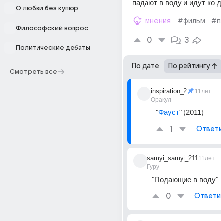
падают в воду и идут ко 
О любви без купюр
мнения
#фильм
#п
Философский вопрос
0
3
Политические дебаты
По дате
По рейтингу
Смотреть все
inspiration_2
11лет
Оракул
"
Фауст
" (2011)
1
Ответ
samyi_samyi_211
11лет
Гуру
"Подающие в воду"
0
Ответи