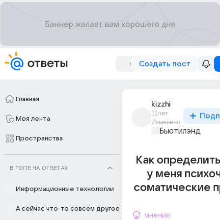
Создать пост
Главная
kizzhi
11лет
Подп
Моя лента
Изменено
Бьютилэнд
Пространства
Как определить
В ТОПЕ НА ОТВЕТАХ
у меня психо
соматические 
Информационные технологии
А сейчас что-то совсем другое
мнения