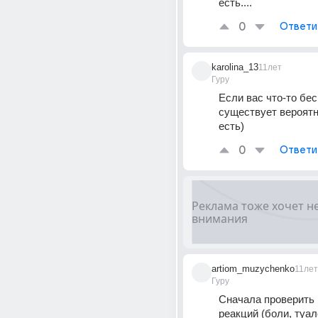
есть....
0
Ответи
karolina_13
11лет
Гуру
Если вас что-то бесп
существует вероятно
есть)
0
Ответи
artiom_muzychenko
11лет
Гуру
Сначала проверить н
реакций (боли, туалет