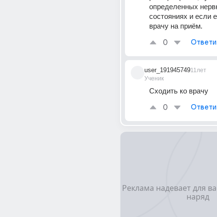
определенных нерв
состояниях и если ес
врачу на приём.
0
Ответи
user_191945749
11лет
Ученик
Сходить ко врачу
0
Ответи