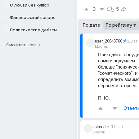
О любви без купюр
0
5
Философский вопрос
По дате
По рейтингу
Политические дебаты
user_26043766
11лет
Смотреть все
Мастер
Приходите, обсуди
вами и подумаем - 
больше "психическо
"соматического", и
определить взаимо
первым и вторым.
П. Ю.
1
Ответ
eskender_1
11лет
Знаток