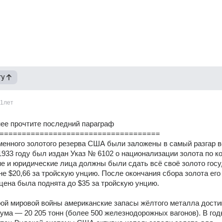
гу
11лет
ее прочтите последний параграф
====================================
енного золотого резерва США были заложены в самый разгар в
1933 году был издан Указ № 6102 о национализации золота по ко
е и юридические лица должны были сдать всё своё золото госу
не $20,66 за тройскую унцию. После окончания сбора золота его 
ена была поднята до $35 за тройскую унцию.
ой мировой войны американские запасы жёлтого металла достиг
ума — 20 205 тонн (более 500 железнодорожных вагонов). В год