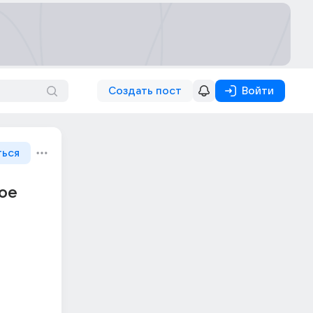
Создать пост
Войти
ться
мое