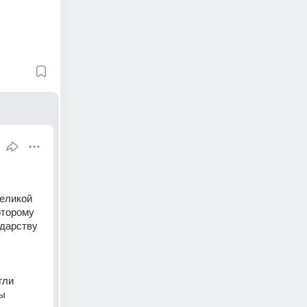
еликой 
торому 
дарству 
ли 
ы 