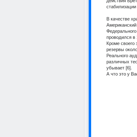
действия Брет
стабилизации 
В качестве хр
Американский 
Федерального 
проводился в 1
Кроме своего 
резервы около
Реального ауд
различных тео
убывает [6].
А что это у Ва