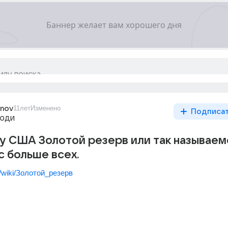
inov
11лет
Изменено
Подписа
люди
 у США Золотой резерв или так называе
с больше всех.
rg/wiki/Золотой_резерв