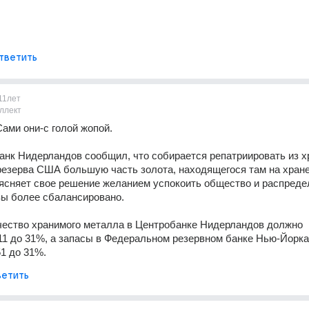
тветить
11лет
ллект
Сами они-с голой жопой.
нк Нидерландов сообщил, что собирается репатриировать из х
езерва США большую часть золота, находящегося там на хранен
сняет свое решение желанием успокоить общество и распредел
вы более сбалансировано.
чество хранимого металла в Центробанке Нидерландов должно 
11 до 31%, а запасы в Федеральном резервном банке Нью-Йорка,
1 до 31%.
етить