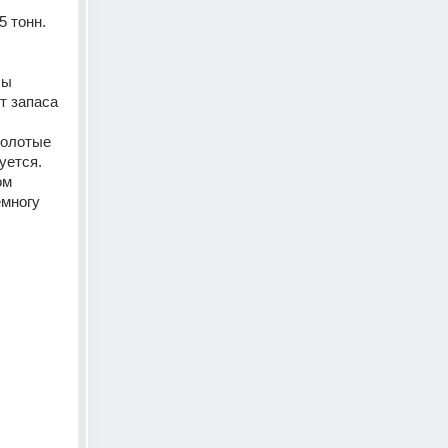
5 тонн.
ы 
 запаса 
олотые 
ется. 
м 
многу 