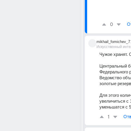
0
О
mikhail_fomichev_7
Искусственный инте
Чужое хранят. 
Центральный ба
Федерального р
Ведомство объя
золотые резер
Для этого коли
увеличиться с 
уменьшатся с 5
1
Отв