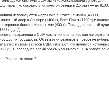
тон-Вудской системы США активно использовали золото для 
доллара, что сократило их золотой резерв в 2,5 раза — до 8133,
анилищ используются Форт-Нокс в штате Кентукки (4500 т), 
монетный двор в Денвере (1400 т), Вест-Пойнт (1700 т) и подвал
резервного банка в Манхэттене (400 т). Последний полный аудит
953 году [4].
золота, на хранении в США частично или полностью находятся з
 60 других государств. Объём этих резервов в прессе не публику
ита этих и своих запасов США избегают, что является источнико
рий [5]. В последнее время объём хранимого в США золота поне
с в России такмного ?