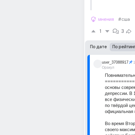
мнения
#сша
1
3
По дате
По рейтин
user_37088917
Оракул
Повнимательн
===========
основы соврем
депрессии. В 
все физически
по твёрдой це
официальная ц
Во время Втор
своего максим