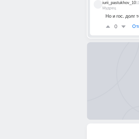
iurii_pastukhov_10
1
Мудрец
Но и гос. долг
0
От