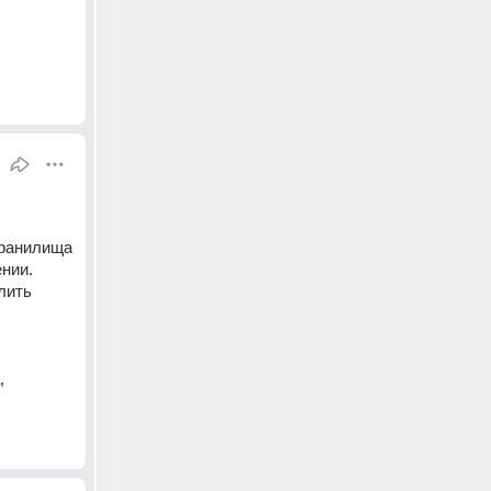
ранилища 
ии. 
ить 
 