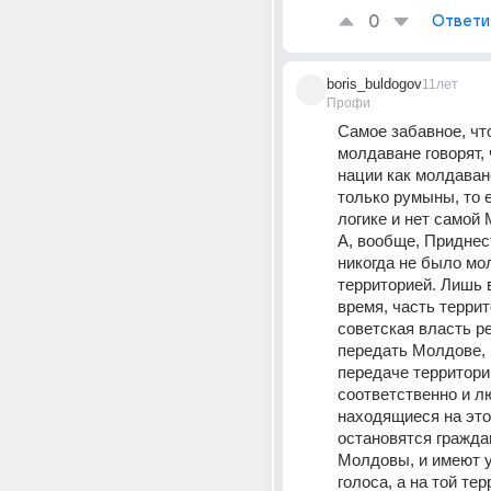
0
Ответи
boris_buldogov
11лет
Профи
Самое забавное, что
молдаване говорят, ч
нации как молдаване
только румыны, то е
логике и нет самой 
А, вообще, Приднес
никогда не было мо
территорией. Лишь в
время, часть террит
советская власть р
передать Молдове, 
передаче территорий
соответственно и лю
находящиеся на это
остановятся гражда
Молдовы, и имеют у
голоса, а на той тер