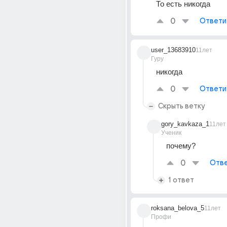
То есть никогда
0
Ответи
user_13683910
11лет
Гуру
никогда
0
Ответи
Скрыть ветку
gory_kavkaza_1
11лет
Ученик
почему?
0
Отве
1 ответ
roksana_belova_5
11лет
Профи