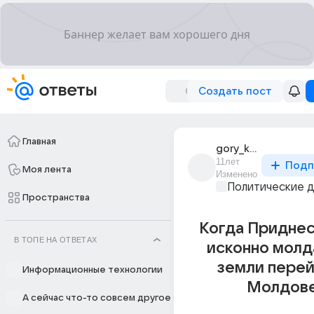
Создать пост
Главная
gory_kavkaza_1
11лет
Подп
Моя лента
Изменено
Политические 
Пространства
Когда Приднес
В ТОПЕ НА ОТВЕТАХ
исконно молд
земли перей
Информационные технологии
Молдов
А сейчас что-то совсем другое