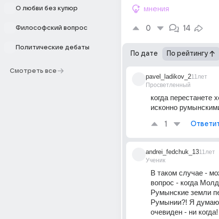
О любви без купюр
мнения
0
14
Философский вопрос
Политические дебаты
По дате
По рейтингу
Смотреть все
pavel_ladikov_2
11лет
Просветленный
когда перестанете х
исконно румынским
1
Ответи
andrei_fedchuk_13
11лет
Ученик
В таком случае - мо
вопрос - когда Молд
Румынские земли пе
Румынии?! Я думаю, 
очевиден - ни когда!