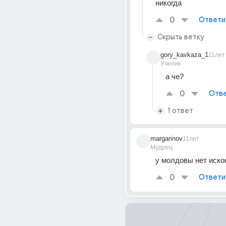
никогда
0
Ответи
Скрыть ветку
gory_kavkaza_1
11лет
Ученик
а че?
0
Отве
1 ответ
margarinov
11лет
Мудрец
у молдовы нет иск
0
Ответи