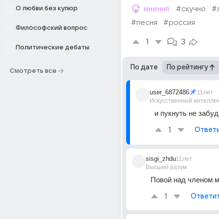
О любви без купюр
мнения
#скучно
#
#песня
#россия
Философский вопрос
1
3
Политические дебаты
По дате
По рейтингу
Смотреть все
user_6872486
11лет
Искусственный интелле
и пукнуть не забудь
1
Ответ
sisgi_zhdu
11лет
Высший разум
Повой над членом м
1
Ответи