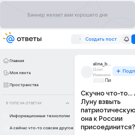
Создать пост
Главная
alina_basova_49
11лет
Подп
Моя лента
Изменено
Пикантно о 
Пространства
Скучно что-то...
Луну взвыть
В ТОПЕ НА ОТВЕТАХ
патриотическую
Информационные технологии
она к России
присоединится?
А сейчас что-то совсем другое