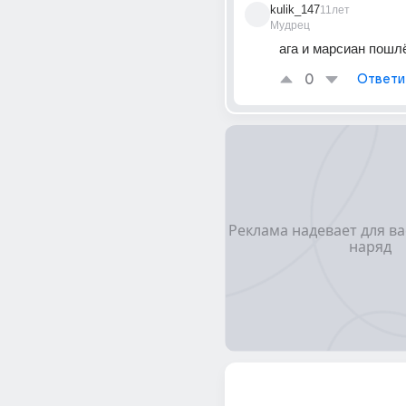
kulik_147
11лет
Мудрец
ага и марсиан пошлё
0
Ответи