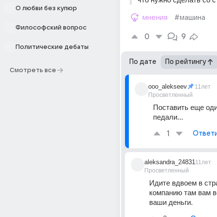
О любви без купюр
мнения
#машина
Философский вопрос
0
9
Политические дебаты
По дате
По рейтингу
Смотреть все
ooo_alekseev
11лет
Просветленный
Поставить еще оди
педали...
1
Ответ
aleksandra_24831
11лет
Просветленный
Идите вдвоем в стр
компанию там вам в
ваши деньги.