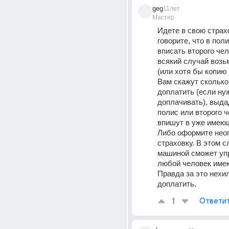
geg
11лет
Мастер
Идете в свою страхо
говорите, что в поли
вписать второго чело
всякий случай возьм
(или хотя бы копию 
Вам скажут сколько 
доплатить (если нуж
доплачивать), выда
полис или второго ч
впишут в уже имею
Либо оформите неог
страховку. В этом с
машиной сможет упр
любой человек имею
Правда за это нехил
доплатить.
1
Ответи