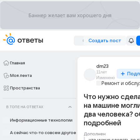
Создать пост
Главная
dm23
11лет
Подп
Моя лента
Изменено
Ремонт и обслу
Пространства
Что нужно сдел
на машине могл
В ТОПЕ НА ОТВЕТАХ
два человека? 
Информационные технологии
подробней
А сейчас что-то совсем другое
Дополнен
что нужно сделать со 