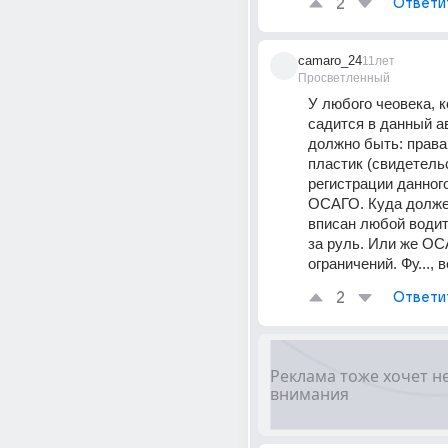
2
Ответи
camaro_24
11лет
Просветленный
У любого чеовека, к
садится в данный а
должно быть: права
пластик (свидетельс
регистрации данного 
ОСАГО. Куда долже
вписан любой водит
за руль. Или же ОС
ограничений. Фу..., 
2
Ответи