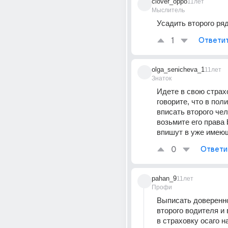
clover_oppo
11лет
Мыслитель
Усадить второго ря
1
Ответи
olga_senicheva_1
11лет
Знаток
Идете в свою страхо
говорите, что в поли
вписать второго чел
возьмите его права 
впишут в уже имею
0
Ответи
pahan_9
11лет
Профи
Выписать доверенно
второго водителя и 
в страховку осаго н