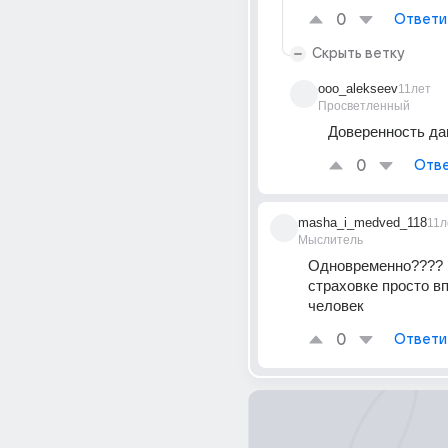
0
Ответи
Скрыть ветку
ooo_alekseev
11лет
Просветленный
Доверенность да
0
Отве
masha_i_medved_118
11л
Мыслитель
Одновременно???? Ес
страховке просто вп
человек
0
Ответи