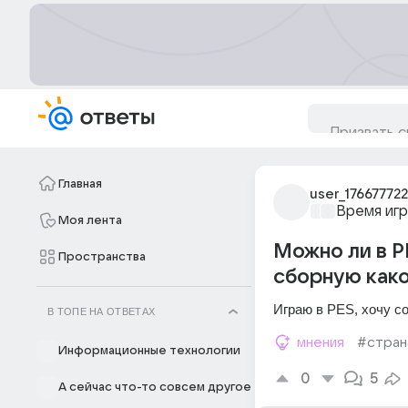
Главная
user_176677722
Время игр
Моя лента
Можно ли в P
Пространства
сборную како
Играю в PES, хочу со
В ТОПЕ НА ОТВЕТАХ
мнения
#стран
Информационные технологии
0
5
А сейчас что-то совсем другое