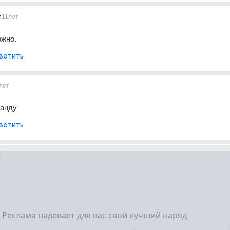
m
11лет
ожно.
ветить
лет
манду
ветить