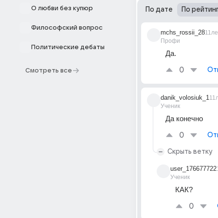
О любви без купюр
По дате
По рейтин
Философский вопрос
mchs_rossii_28
11ле
Профи
Политические дебаты
Да.
0
От
Смотреть все
danik_volosiuk_1
11
Ученик
Да конечно
0
От
Скрыть ветку
user_176677722
Ученик
КАК?
0