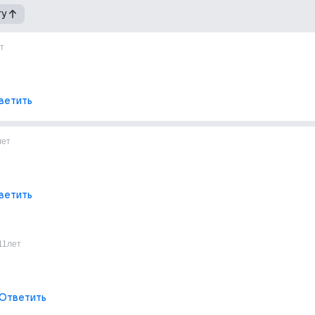
гу
т
ветить
лет
ветить
11лет
Ответить