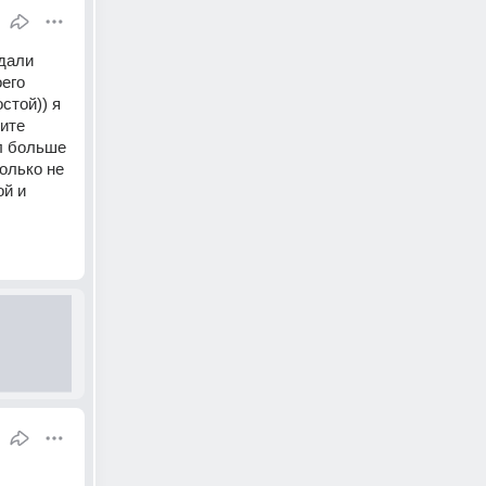
дали 
его 
той)) я 
ите 
л больше 
олько не 
й и 