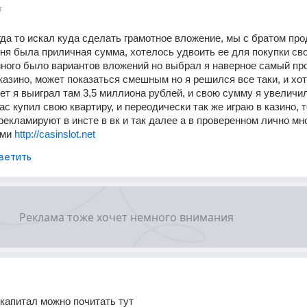
т
да то искал куда сделать грамотное вложение, мы с братом про
еня была приличная сумма, хотелось удвоить ее для покупки сво
ного было вариантов вложений но выбрал я наверное самый прос
 казино, может показаться смешным но я решился все таки, и хот
нет я выиграл там 3,5 миллиона рублей, и свою сумму я увеличи
ас купил свою квартиру, и переодически так же играю в казино, т
рекламируют в инсте в вк и так далее а в проверенном лично мно
ми 
http://casinslot.net
ветить
капитал можно почитать тут 