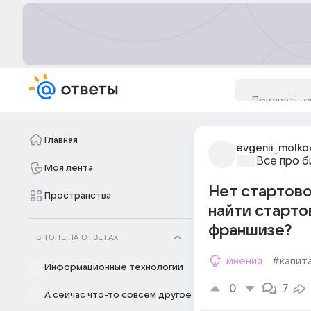
Главная
evgenii_molko
Все про б
Моя лента
Нет стартово
Пространства
найти старто
франшизе?
В ТОПЕ НА ОТВЕТАХ
мнения
#капит
Информационные технологии
0
7
А сейчас что-то совсем другое