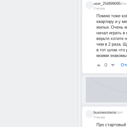
user_254899095
8ле
Ученик
Помню тоже ког
квартиру и у м
жилья. Очень м
начал играть в
верьте хотите 
чем в 2 раза. Щ
в тот шлак что 
моими знакомы
0
От
businessterra
8лет
Ученик
Про стартовый 