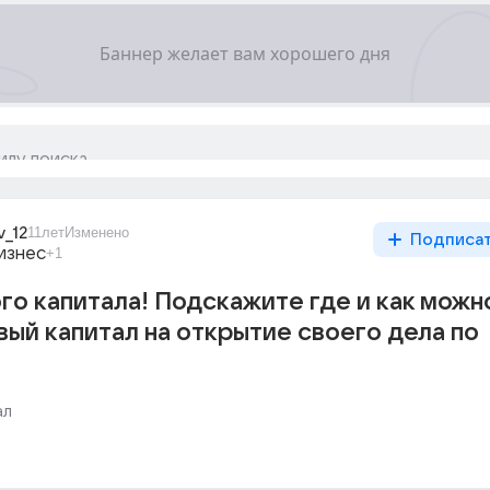
v_12
11лет
Изменено
Подписа
изнес
+1
го капитала! Подскажите где и как можн
вый капитал на открытие своего дела по
ал