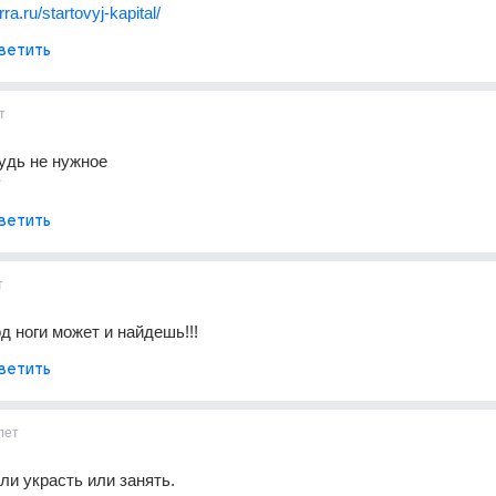
rra.ru/startovyj-kapital/
ветить
т
удь не нужное
у
ветить
т
д ноги может и найдешь!!!
ветить
лет
ли украсть или занять.