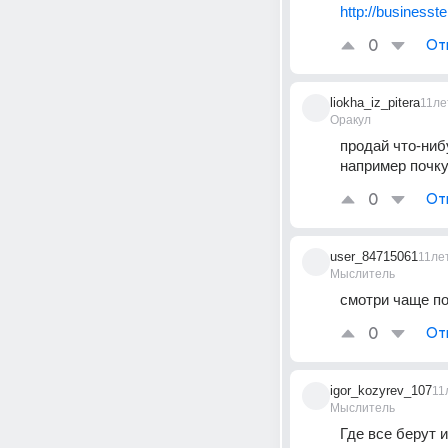
http://businesste
0
От
liokha_iz_pitera
11ле
Оракул
продай что-ниб
например почк
0
От
user_84715061
11ле
Мыслитель
смотри чаще по
0
От
igor_kozyrev_107
11
Мыслитель
Где все берут и