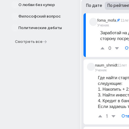
О любви без купюр
По дате
По рейтин
Философский вопрос
foma_mofa
11ле
Ученик
Политические дебаты
Заработай на 
сторону посре
Смотреть все
0
О
naum_shmidt
11лет
Ученик
Где найти стар
следующие:
1. Накопить + 
3. Найти инвес
4. Кредит в бан
Если задаешь т
1
Отв