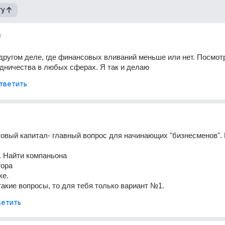
гу
т
другом деле, где финансовых вливаний меньше или нет. Посмотр
дничества в любых сферах. Я так и делаю
тветить
товый капитал- главный вопрос для начинающих "бизнесменов". 
2. Найти компаньона
тора
ке.
акие вопросы, то для тебя только вариант №1.
етить