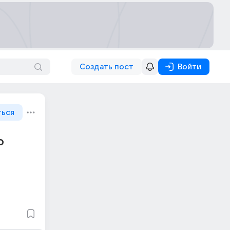
Создать пост
Войти
ться
о