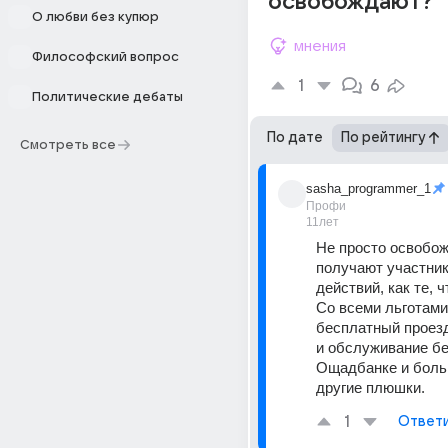
освобождают?
О любви без купюр
мнения
Философский вопрос
1
6
Политические дебаты
По дате
По рейтингу
Смотреть все
sasha_programmer_1
Профи
11лет
Не просто освобож
получают участник
действий, как те, ч
Со всеми льготами.
бесплатный проезд
и обслуживание бе
Ощадбанке и больн
другие плюшки.
1
Ответ