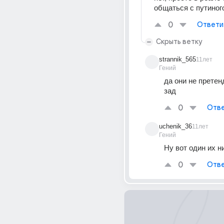
общаться с путино
0
Ответи
Скрыть ветку
strannik_565
11лет
Гений
да они не претен
зад
0
Отве
uchenik_36
11лет
Гений
Ну вот один их ни
0
Отве