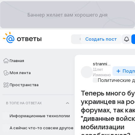
Создать пост
Главная
strannik_565
11лет
Подп
Моя лента
Изменено
Политические 
Пространства
Теперь много б
украинцев на р
В ТОПЕ НА ОТВЕТАХ
форумах, так ка
Информационные технологии
"диванные войск
мобилизации
А сейчас что-то совсем другое