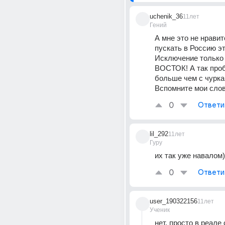
uchenik_36
11лет
Гений
А мне это не нравит
пускать в Россию эту
Исключение только
ВОСТОК! А так проб
больше чем с чуркам
Вспомните мои слова
0
Ответи
lil_292
11лет
Гуру
их так уже навалом)
0
Ответи
user_190322156
11лет
Ученик
нет, просто в реале 