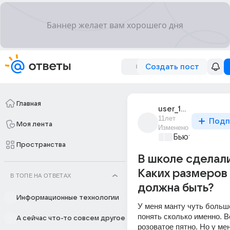
Создать пост
Главная
user_189600674
11лет
Подп
Моя лента
Изменено
Бьютилэнд
+1
Пространства
В школе сделали
Каких размеров
В ТОПЕ НА ОТВЕТАХ
должна быть?
Информационные технологии
У меня манту чуть больше
понять сколько именно. Во
А сейчас что-то совсем другое
розоватое пятно. Но у мен