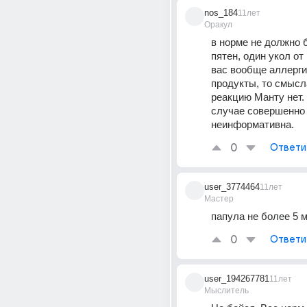
nos_184
11лет
Оракул
в норме не должно б
пятен, один укол от 
вас вообще аллергия
продукты, то смысл
реакцию Манту нет. 
случае совершенно 
неинформативна.
0
Ответи
user_3774464
11лет
Мастер
папула не более 5 
0
Ответи
user_194267781
11лет
Мыслитель