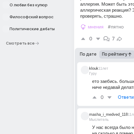
аллергия. Может быть это
О любви без купюр
аллергическая реакция? З
проверять, страшно.
Философский вопрос
мнения
#пятно
Политические дебаты
0
7
Смотреть все
По дате
По рейтингу
klouk
11лет
Гуру
ето заебись. больше
ниче недавай делат
0
Ответи
masha_i_medved_118
11л
Мыслитель
У нас всегда было н
на сколько я помню.