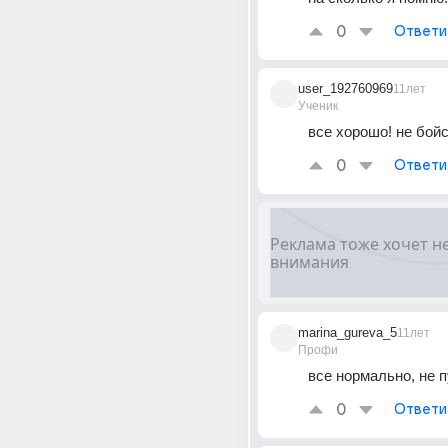
0
Ответи
user_192760969
11лет
Ученик
все хорошо! не бой
0
Ответи
marina_gureva_5
11лет
Профи
все нормально, не 
0
Ответи