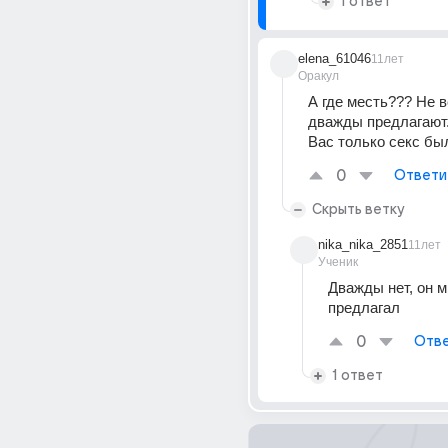
1 ответ
elena_61046
11лет
Оракул
А где месть??? Не в
дважды предлагают...
Вас только секс бы
0
Ответи
Скрыть ветку
nika_nika_2851
11лет
Ученик
Дважды нет, он м
предлагал
0
Отве
1 ответ