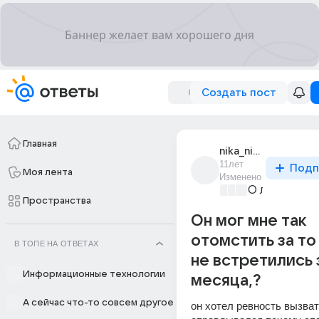
Создать пост
Главная
nika_nika_2851
11лет
Подп
Моя лента
Изменено
О любви без
Пространства
Он мог мне так
отомстить за то
В ТОПЕ НА ОТВЕТАХ
не встретились 
Информационные технологии
месяца,?
А сейчас что-то совсем другое
он хотел ревность вызвать