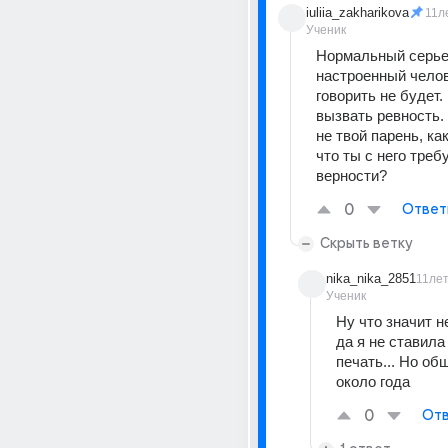
iuliia_zakharikova
11л
Ученик
Нормальный серье
настроенный челове
говорить не будет.
вызвать ревность. 
не твой парень, как
что ты с него треб
верности?
0
Ответ
Скрыть ветку
nika_nika_2851
11ле
Ученик
Ну что значит не
да я не ставила 
печать... Но об
около года
0
Отв