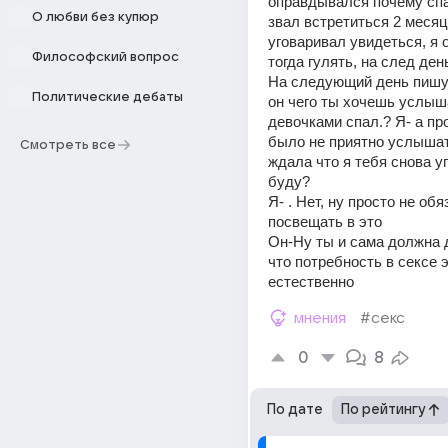
оправдывался почему спа
О любви без купюр
звал встретиться 2 месяца
уговаривал увидеться, я о
Философский вопрос
тогда гулять, на след ден
На следующий день пишу к
Политические дебаты
он чего ты хочешь услышат
девочками спал.? Я- а про
было не приятно услышат
Смотреть все
ждала что я тебя снова уг
буду?
Я- . Нет, ну просто не об
посвещать в это
Он-Ну ты и сама должна 
что потребность в сексе э
естественно
мнения
#секс
0
8
По дате
По рейтингу