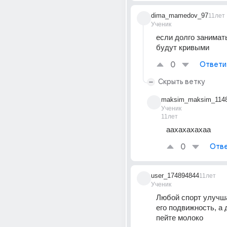
dima_mamedov_97
11лет
Ученик
если долго занимать
будут кривыми
0
Ответи
Скрыть ветку
maksim_maksim_114
Ученик
11лет
аахахахахаа
0
Отве
user_174894844
11лет
Ученик
Любой спорт улучша
его подвижность, а 
пейте молоко