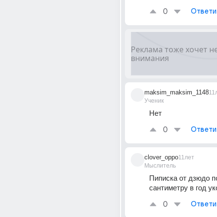
0
Ответи
maksim_maksim_1148
11
Ученик
Нет
0
Ответи
clover_oppo
11лет
Мыслитель
Пиписка от дзюдо по
сантиметру в год у
0
Ответи