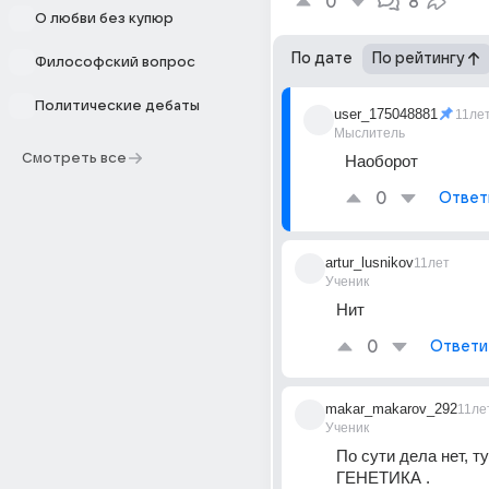
0
8
О любви без купюр
По дате
По рейтингу
Философский вопрос
Политические дебаты
user_175048881
11ле
Мыслитель
Смотреть все
Наоборот
0
Ответ
artur_lusnikov
11лет
Ученик
Нит
0
Ответи
makar_makarov_292
11ле
Ученик
По сути дела нет, ту
ГЕНЕТИКА .