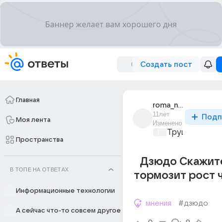
Создать пост
Главная
roma_nissan
11лет
Подп
Моя лента
Изменено
Трушный спор
Пространства
Дзюдо Скажит
В ТОПЕ НА ОТВЕТАХ
тормозит рост 
Информационные технологии
мнения
#дзюдо
А сейчас что-то совсем другое