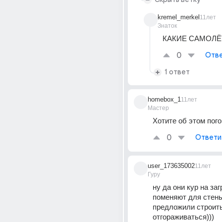
kremel_merkel
11лет
Знаток
КАКИЕ САМОЛЁ
0
Отве
1 ответ
homebox_1
11лет
Мастер
Хотите об этом пого
0
Ответи
user_173635002
11лет
Гуру
ну да они кур на заг
поменяют для стены
предложили строить 
отгораживаться)))