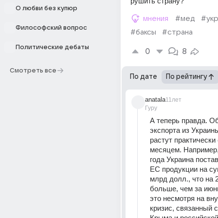
рушить страну?
О любви без купюр
мнения
#мед
#укр
Философский вопрос
#баксы
#страна
Политические дебаты
0
8
Смотреть все
По дате
По рейтингу
anatala
11лет
Гуру
А теперь правда. О
экспорта из Украины
растут практически 
месяцем. Например,
года Украина постав
ЕС продукции на сум
млрд долл., что на 
больше, чем за июнь
это несмотря на вну
кризис, связанный с
Крыма и российской