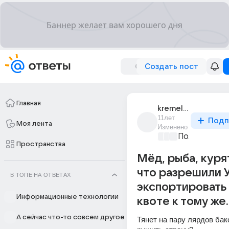
Создать пост
Главная
kremel_merkel
11лет
Подп
Моя лента
Изменено
Политически
Пространства
Мёд, рыба, курят
что разрешили 
В ТОПЕ НА ОТВЕТАХ
экспортировать 
Информационные технологии
квоте к тому же.
А сейчас что-то совсем другое
Тянет на пару лярдов бак