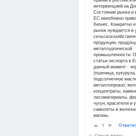
интервенцией на Дон
Состояние рынка и 
ЕС неизбежно прив
бизнес. Конкретно е
рынок нуждается в 
сельскохозяйственн
продукции, продукци
металлургической 
промышленности. О
статьи экспорта в Е
данный момент - зе
(пшеница, кукуруза, 
подсолнечное масло
металлопрокат, жел
концентраты, каменн
лесоматериалы, фе
чугун, красители и у
самолеты и железн
вагоны.
1
Ответи
Скрыть ветку