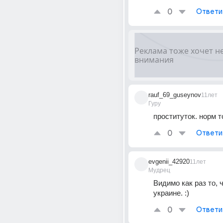
0
Ответи
rauf_69_guseynov
11лет
Гуру
проституток. норм т
0
Ответи
evgenii_42920
11лет
Мудрец
Видимо как раз то, ч
украине. :)
0
Ответи