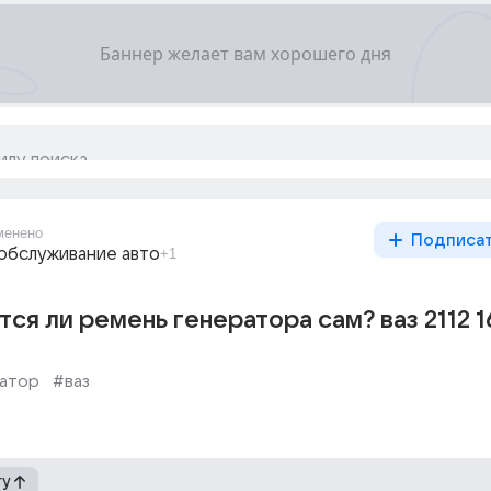
менено
Подписа
обслуживание авто
+1
тся ли ремень генератора сам? ваз 2112 1
атор
#ваз
гу