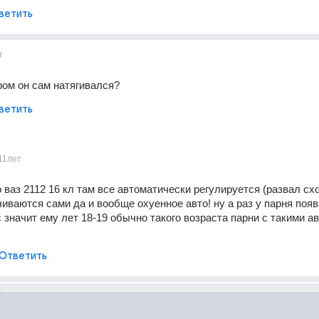
ветить
т
ом он сам натягивался?
ветить
11лет
ваз 2112 16 кл там все автоматически регулируется (развал схо
иваются сами да и вообще охуенное авто! ну а раз у парня появ
 значит ему лет 18-19 обычно такого возраста парни с такими ав
Ответить