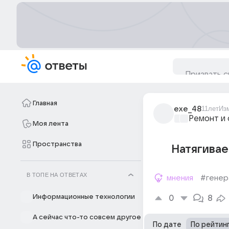
Главная
exe_48
11лет
Из
Ремонт и 
Моя лента
Пространства
Натягивае
В ТОПЕ НА ОТВЕТАХ
мнения
#генер
Информационные технологии
0
8
А сейчас что-то совсем другое
По дате
По рейтин