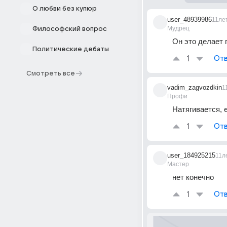
О любви без купюр
user_48939986
11ле
Мудрец
Философский вопрос
Он это делает 
Политические дебаты
1
Отв
Смотреть все
vadim_zagvozdkin
1
Профи
Натягивается, 
1
Отв
user_184925215
11л
Мастер
нет конечно
1
Отв