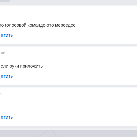
т
по голосовой команде-это мерседес
етить
1лет
если руки приложить
етить
ет
етить