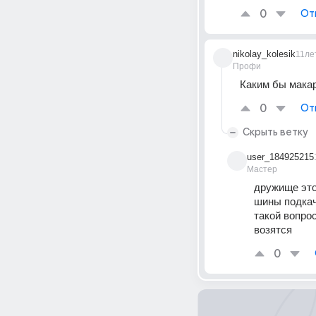
0
От
nikolay_kolesik
11ле
Профи
Каким бы макар
0
От
Скрыть ветку
user_184925215
Мастер
дружище это 
шины подкач
такой вопрос
возятся
0