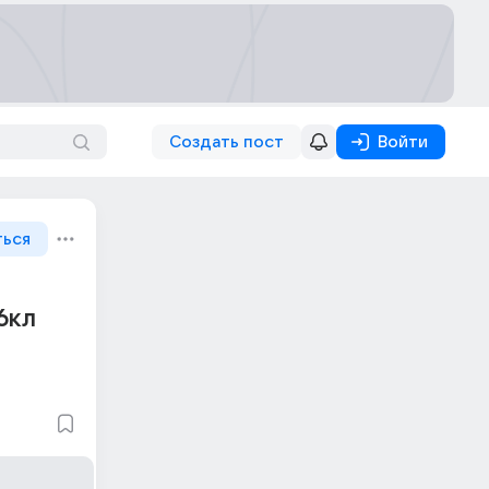
Создать пост
Войти
ться
6кл