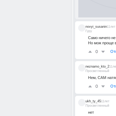
novyi_susanin
11лет
Гуру
Само ничего не
Но мож проще в
0
От
neznamo_kto_2
11л
Просветленный
Нем, САМ натяг
0
От
ukh_ty_45
11лет
Просветленный
нет