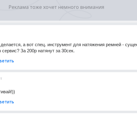
 делается, а вот спец. инструмент для натяжения ремней - сущес
 сервис? За 200р натянут за 30сек.
ветить
ет
ивай!))
ветить