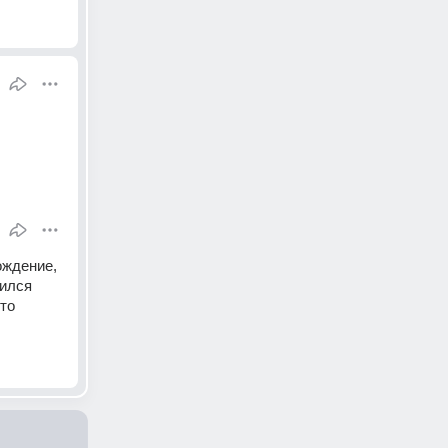
ждение, 
ился 
то 