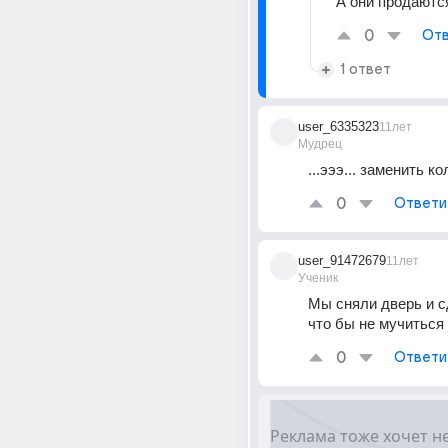
А они продаютс
0
Отв
1 ответ
user_6335323
11лет
Мудрец
...эээ... заменить ко
0
Ответи
user_91472679
11лет
Ученик
Мы сняли дверь и с
что бы не мучиться
0
Ответи