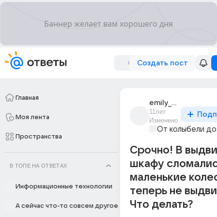
Создать пост
Главная
emily_taylor_5
11лет
Подп
Моя лента
Изменено
От колыбели до
Пространства
Срочно! В выдв
шкафу сломали
В ТОПЕ НА ОТВЕТАХ
маленькие колес
Информационные технологии
теперь не выдви
Что делать?
А сейчас что-то совсем другое