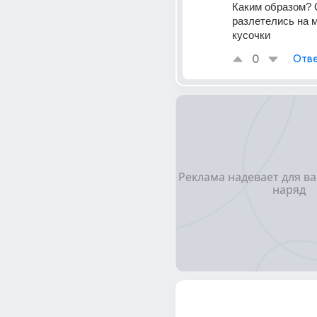
Каким образом? 
разлетелись на м
кусочки
0
Отве