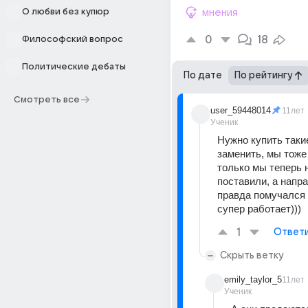
О любви без купюр
мнения
0
18
Философский вопрос
Политические дебаты
По дате
По рейтингу
Смотреть все
user_59448014
11лет
Ученик
Нужно купить такие
заменить, мы тоже 
только мы теперь н
поставили, а напр
правда помучался м
супер работает)))
1
Ответ
Скрыть ветку
emily_taylor_5
11лет
Ученик