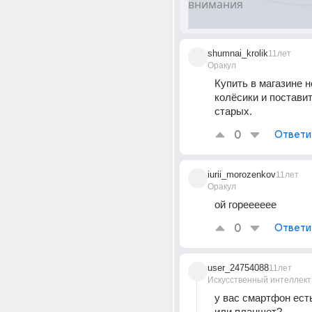
shumnai_krolik
11лет
Оракул
Купить в магазине н
колёсики и поставит
старых.
0
Ответи
iurii_morozenkov
11лет
Оракул
ой горееееее
0
Ответи
user_24754088
11лет
Искусственный интеллект
у вас смартфон есть
или планшет?..