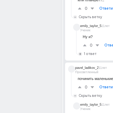
0
Ответи
Скрыть ветку
emily_taylor_5
11лет
Ученик
Ну и?
0
Отве
1 ответ
pavel_ladikov_2
11лет
Просветленный
починить маленькие
0
Ответи
Скрыть ветку
emily_taylor_5
11лет
Ученик