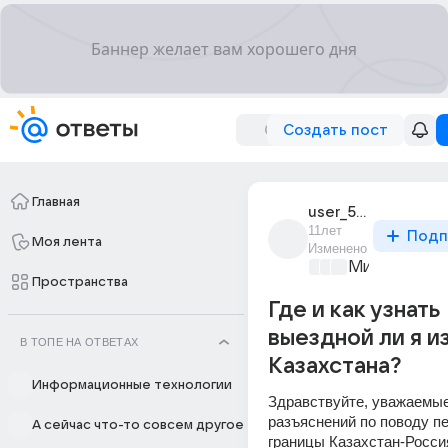
Создать пост
Главная
user_57950271
11лет
Подп
Моя лента
Изменено
Мир и его л
Пространства
Где и как узнать
выездной ли я и
В ТОПЕ НА ОТВЕТАХ
Казахстана?
Информационные технологии
Здравствуйте, уважаемые
разъяснений по поводу пе
А сейчас что-то совсем другое
границы Казахстан-Россия