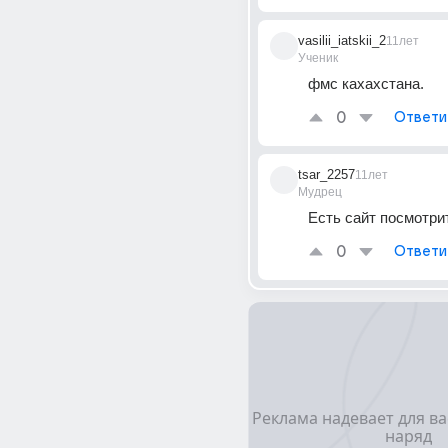
vasilii_iatskii_2
11лет
Ученик
фмс кахахстана.
0
Ответи
tsar_2257
11лет
Мудрец
Есть сайт посмотри
0
Ответи