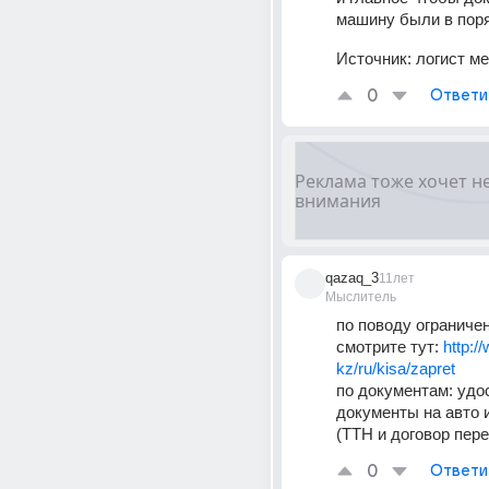
машину были в пор
Источник:
логист м
0
Ответи
qazaq_3
11лет
Мыслитель
по поводу ограничен
смотрите тут: 
http:/
kz/ru/kisa/zapret
по документам: удос
документы на авто и 
(ТТН и договор пере
0
Ответи