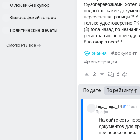
грузоперевозками, хотел 
О любви без купюр
подробно, какие докумен
пересечения границы?! У 
Философский вопрос
только удостоверение РК,
(3) года назад по незнани
Политические дебаты
регистрацию по приезду в 
благодарю всех!!!
Смотреть все
знания
#документ
#регистрация
2
6
По дате
По рейтингу
taiga_taiga_14
11лет
Профи
На сайте есть пере
документов для пр
при пересечении.