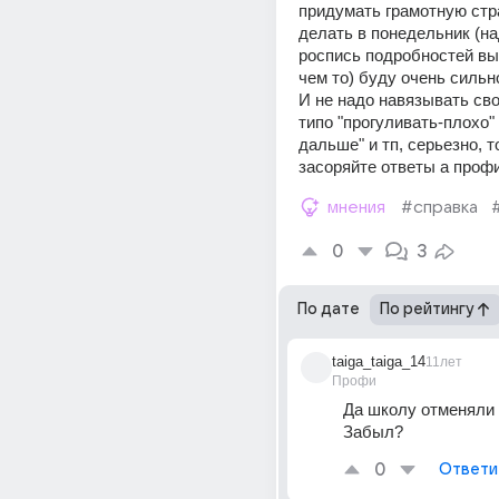
придумать грамотную стра
делать в понедельник (на
роспись подробностей вы
чем то) буду очень сильн
И не надо навязывать сво
типо "прогуливать-плохо" 
дальше" и тп, серьезно, т
засоряйте ответы а профи
мнения
#справка
0
3
По дате
По рейтингу
taiga_taiga_14
11лет
Профи
Да школу отменяли и
Забыл?
0
Ответи