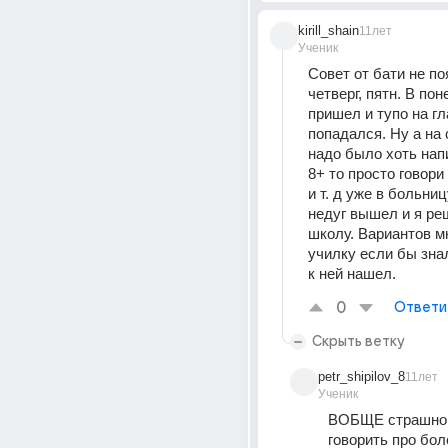
kirill_shain
11лет
Ученик
Совет от бати не по
четверг, пятн. В пон
пришел и тупо на гла
попадался. Ну а на 
надо было хоть напи
8+ то просто говори
и т. д уже в больниц
недуг вышел и я реш
школу. Вариантов мн
училку если бы знал
к ней нашел.
0
Ответи
Скрыть ветку
petr_shipilov_8
11лет
Ученик
ВОБЩЕ страшно ч
говорить про болез