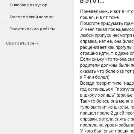
в этот...
О любви без купюр
Понедельник, и вот в чт о
пошел, и в пт тоже 
Философский вопрос
Помогите придумать грам
У меня такая посещаемос
Политические дебаты
любой пропуск несмотря на
справка, нет ее, она (клас
Смотреть все
расценивает как прогулы!
страшно идти, т. к даже с
Если скажу что то-она ска
родители должны были по
сказать что болею (в тот р
к Рили болел) 
Всегда говорит типо "надо
год останешься" "прогуло
в школу холишь" (вранье 
Так что боюсь она меня в
тупо выгонит из школы, п
пришел после 2 дней прог
справки, хотела снять с з
послала на урок и забыл
У кого был опыт прошу по