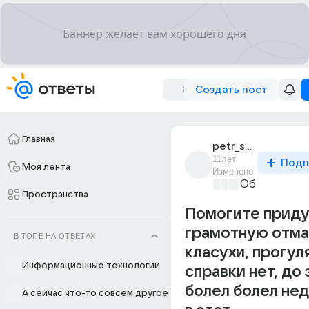
Создать пост
Главная
petr_shipilov_8
11лет
Подп
Моя лента
Изменено
Образовател
Пространства
Помогите приду
грамотную отма
В ТОПЕ НА ОТВЕТАХ
класухи, прогуля
Информационные технологии
справки нет, до 
болел болел нед
А сейчас что-то совсем другое