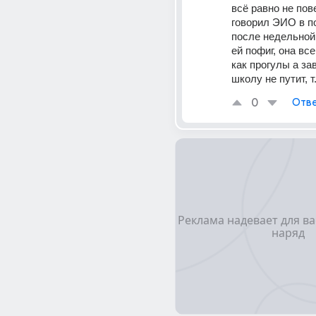
всё равно не пове
говорил ЭИО в п
после недельной 
ей пофиг, она все
как прогулы а зав
школу не путит, т
0
Отве