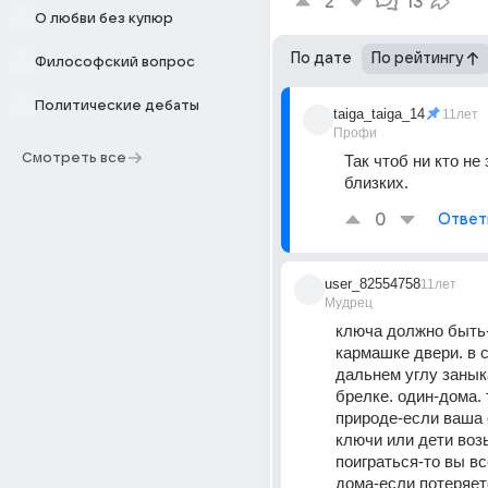
2
13
О любви без купюр
По дате
По рейтингу
Философский вопрос
Политические дебаты
taiga_taiga_14
11лет
Профи
Смотреть все
Так чтоб ни кто не 
близких.
0
Ответ
user_82554758
11лет
Мудрец
ключа должно быть-
кармашке двери. в 
дальнем углу заныка
брелке. один-дома. 
природе-если ваша 
ключи или дети возь
поиграться-то вы все
дома-если потеряет