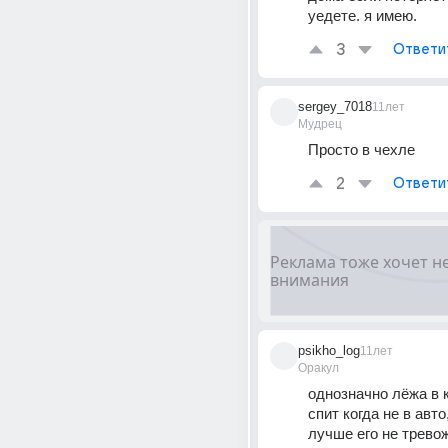
уедете. я имею.
3
Ответи
sergey_7018
11лет
Мудрец
Просто в чехле
2
Ответи
psikho_log
11лет
Оракул
однозначно лёжа в к
спит когда не в авто,
лучше его не тревож