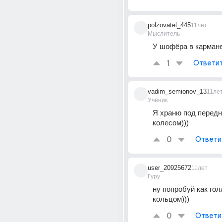
polzovatel_445
11лет
Мыслитель
У шофёра в кармане
1
Ответи
vadim_semionov_13
11ле
Ученик
Я храню под передн
колесом)))
0
Ответи
user_20925672
11лет
Гуру
ну попробуй как гол
кольцом)))
0
Ответи