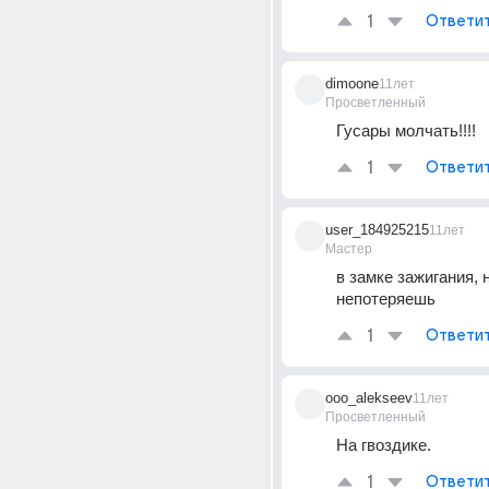
1
Ответи
dimoone
11лет
Просветленный
Гусары молчать!!!!
1
Ответи
user_184925215
11лет
Мастер
в замке зажигания, н
непотеряешь
1
Ответи
ooo_alekseev
11лет
Просветленный
На гвоздике.
1
Ответи