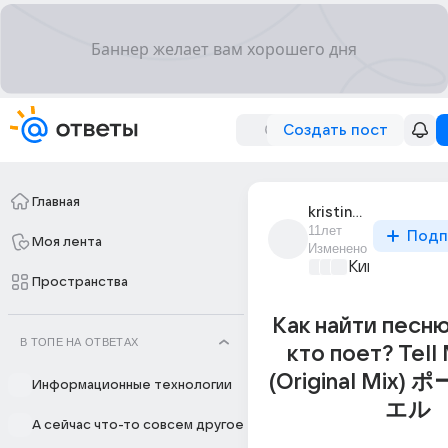
Создать пост
Главная
kristina_boiko_177
11лет
Подп
Моя лента
Изменено
Киномания
+2
Пространства
Как найти песню
В ТОПЕ НА ОТВЕТАХ
кто поет? Tel
(Original Mix
Информационные технологии
エル
А сейчас что-то совсем другое