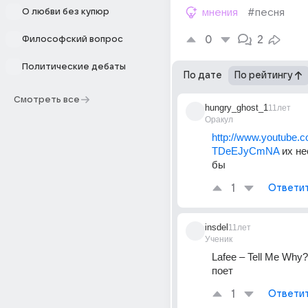
О любви без купюр
мнения
#песня
0
2
Философский вопрос
Политические дебаты
По дате
По рейтингу
Смотреть все
hungry_ghost_1
11лет
Оракул
http://www.youtube.
TDeEJyCmNA
 их не
бы
1
Ответи
insdel
11лет
Ученик
Lafee – Tell Me Why
поет
1
Ответи