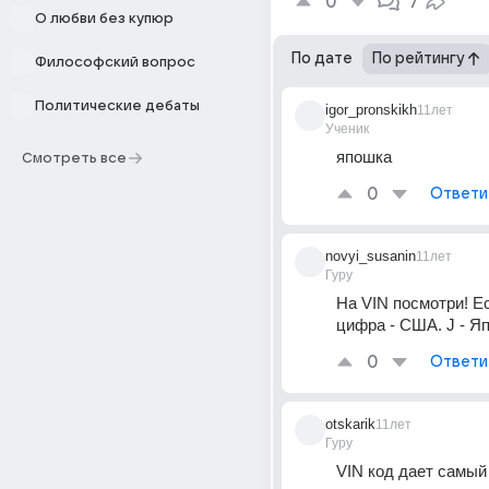
0
7
О любви без купюр
По дате
По рейтингу
Философский вопрос
Политические дебаты
igor_pronskikh
11лет
Ученик
япошка
Смотреть все
0
Ответи
novyi_susanin
11лет
Гуру
На VIN посмотри! Ес
цифра - США. J - Я
0
Ответи
otskarik
11лет
Гуру
VIN код дает самый