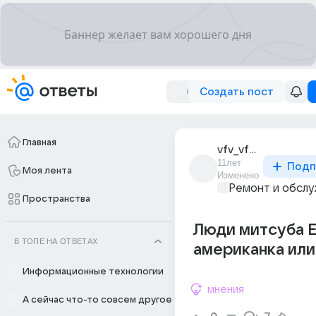
Создать пост
Главная
vfv_vfv_83
11лет
Подп
Моя лента
Изменено
Ремонт и обслу
Пространства
Люди митсуба E
В ТОПЕ НА ОТВЕТАХ
американка или
Информационные технологии
мнения
А сейчас что-то совсем другое