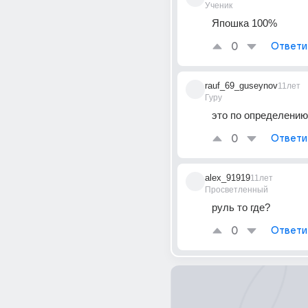
Ученик
Япошка 100%
0
Ответи
rauf_69_guseynov
11лет
Гуру
это по определению
0
Ответи
alex_91919
11лет
Просветленный
руль то где?
0
Ответи