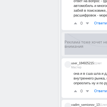
ответ на вопрос - гд
автомобиль и много
забей в поисковике,
расшифровок - море
0
Ответи
user_184925215
11лет
Мастер
она и в сша шла и д
внутреннего рынка, 
опреелить ну и по 
0
Ответи
vadim_semionov_13
11ле