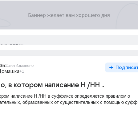
135
11лет
Изменено
Подписа
Домашка
+1
, в котором написание Н /НН ..
тором написание Н /НН в суффиксе определяется правилом о 
гательных, образованных от существительных с помощью суфф