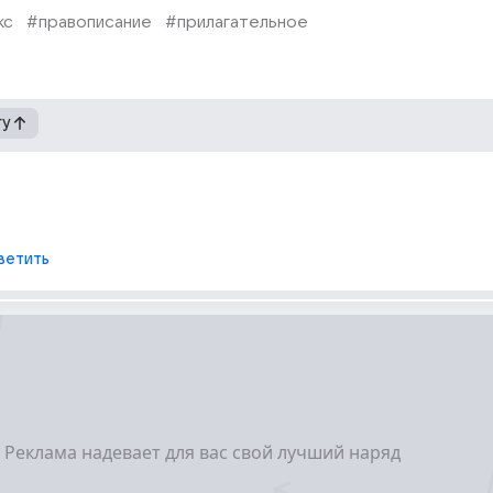
кс
#правописание
#прилагательное
гу
ветить