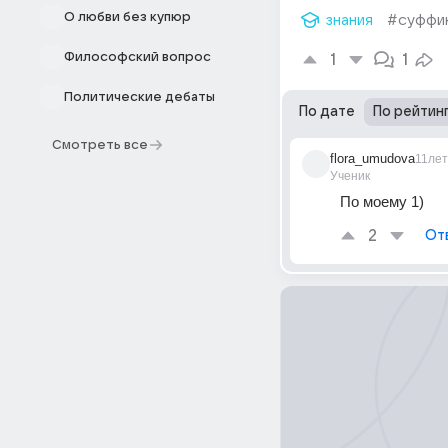
О любви без купюр
знания
#суффи
Философский вопрос
1
1
Политические дебаты
По дате
По рейтин
Смотреть все
flora_umudova
11лет
Ученик
По моему 1)
2
От