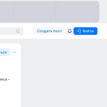
Создать пост
Войти
ться
икса –