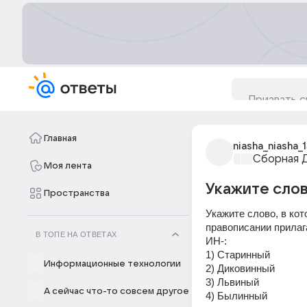
Главная
niasha_niasha_
Сборная 
Моя лента
Укажите слово
Пространства
Укажите слово, в ко
правописании прила
В ТОПЕ НА ОТВЕТАХ
ИН-:
1) Старинный
Информационные технологии
2) Диковинный
3) Львиный
А сейчас что-то совсем другое
4) Былинный