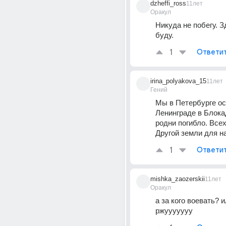
dzheffi_ross
11лет
Оракул
Никуда не побегу. З
буду.
1
Ответи
irina_polyakova_15
11лет
Гений
Мы в Петербурге ос
Ленинграде в Блокад
родни погибло. Всех
Другой земли для на
1
Ответи
mishka_zaozerskii
11лет
Оракул
а за кого воевать? и
ржууууууу