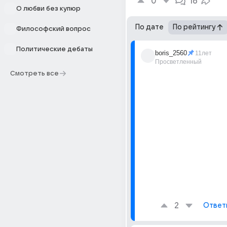
0
16
О любви без купюр
По дате
По рейтингу
Философский вопрос
Политические дебаты
boris_2560
11лет
Просветленный
Смотреть все
2
Ответ