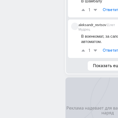
В Шамбалу
1
Ответи
aleksandr_revtsov
11лет
Мудрец
В военкомат, за сапо
автоматом.
1
Ответи
Показать е