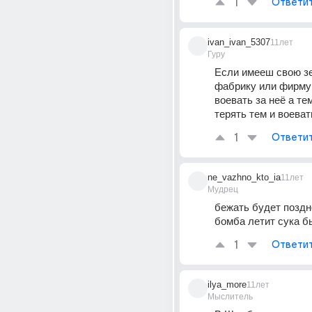
1
Ответи
ivan_ivan_5307
11лет
Гуру
Если имееш свою зе
фабрику или фирму 
воевать за неё а тем
терять тем и воеват
1
Ответи
ne_vazhno_kto_ia
11лет
Мудрец
бежать будет поздно
бомба летит сука б
1
Ответи
ilya_more
11лет
Мыслитель