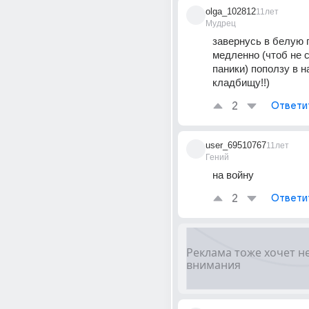
olga_102812
11лет
Мудрец
завернусь в белую 
медленно (чтоб не с
паники) поползу в н
кладбищу!!)
2
Ответи
user_69510767
11лет
Гений
на войну
2
Ответи