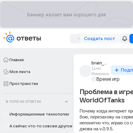
Создать пост
Главная
brain_okoner_14
11лет
Подп
Моя лента
Изменено
Время игр
Пространства
Проблема в игр
WorldOfTanks
В ТОПЕ НА ОТВЕТАХ
Почему когда интернет пр
Информационные технологии
бою, перезахожу на серве
непонятно что, играю со с
А сейчас что-то совсем другое
джова на v.0.9.5.