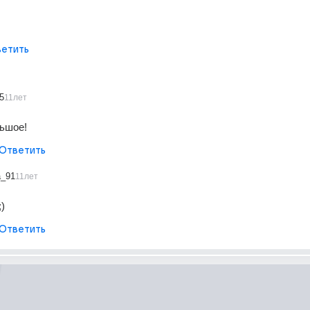
етить
5
11лет
ьшое!
Ответить
a_91
11лет
)
Ответить