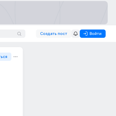
Создать пост
Войти
ться