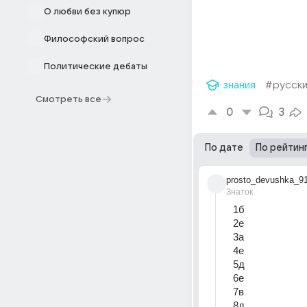
О любви без купюр
Философский вопрос
Политические дебаты
знания
#русски
Смотреть все
0
3
По дате
По рейтин
prosto_devushka_9
Знаток
1б
2е
3а
4е
5д
6е
7в
8д