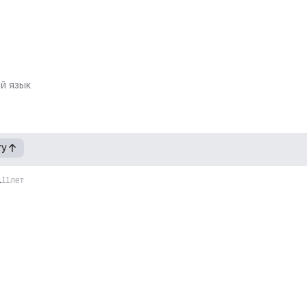
й язык
гу
1
11лет