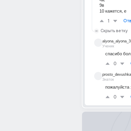
9в
10 кажется, е
1
Отв
Скрыть ветку
alyona_alyona_3
Ученик
спасибо бол
0
prosto_devushk
Знаток
пожалуйста ;
0