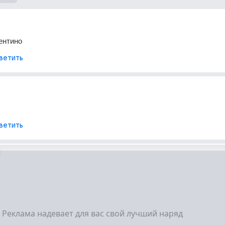
рентино
ветить
ветить