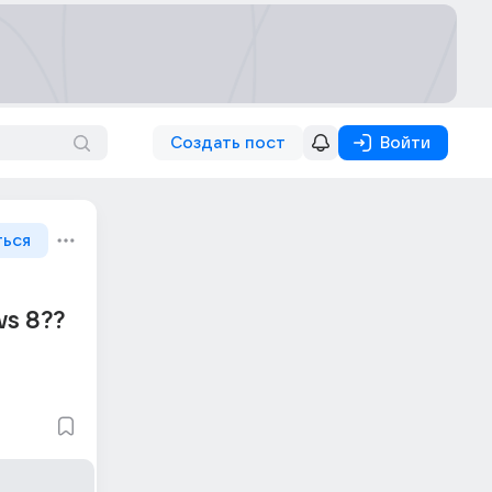
Создать пост
Войти
ться
ws 8??