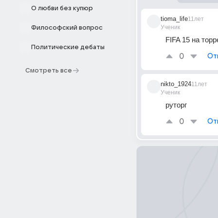
О любви без купюр
tioma_life
11лет
Ученик
Философский вопрос
FIFA 15 на тор
Политические дебаты
0
От
Смотреть все
nikto_1924
11лет
Ученик
руторг
0
От