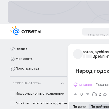
Главная
anton_bychkov
Время и
Моя лента
Пространства
Народ подска
В ТОПЕ НА ОТВЕТАХ
мнения
#скача
Информационные технологии
0
2
А сейчас что-то совсем другое
По дате
По рейтин