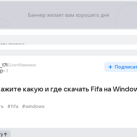
_171
11лет
Изменено
Подписа
гр
+3
жите какую и где скачать Fifa на Windo
ть
#fifa
#windows
гу