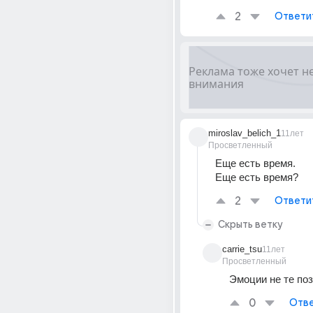
2
Ответи
miroslav_belich_1
11лет
Просветленный
Еще есть время.
Еще есть время?
2
Ответи
Скрыть ветку
carrie_tsu
11лет
Просветленный
Эмоции не те поз
0
Отве