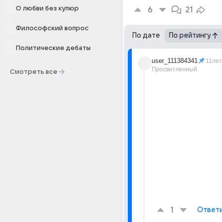
О любви без купюр
6
21
Философский вопрос
По дате
По рейтингу
Политические дебаты
user_111384341
11лет
Просветленный
Смотреть все
1
Ответ