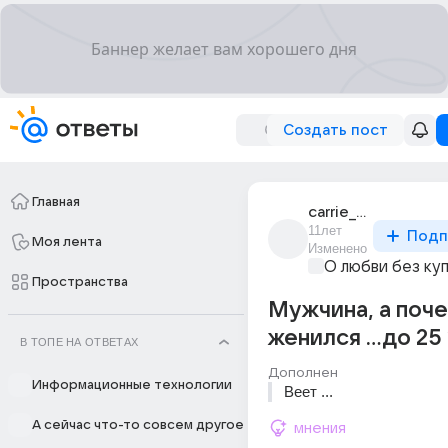
Создать пост
Главная
carrie_tsu
11лет
Подп
Моя лента
Изменено
О любви без ку
Пространства
Мужчина, а поче
женился ...до 25 
В ТОПЕ НА ОТВЕТАХ
Дополнен
Информационные технологии
Веет ...
А сейчас что-то совсем другое
мнения