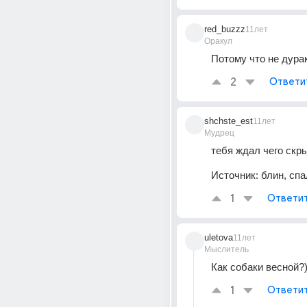
red_buzzz
11лет
Оракул
Потому что не дурак
2
Ответи
shchste_est
11лет
Мудрец
тебя ждал чего скр
Источник:
блин, спа
1
Ответи
uletova
11лет
Мыслитель
Как собаки весной?
1
Ответи