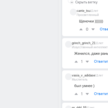
Скрыть ветку
carrie_tsu
11лет
Просветленный
Щеночки )))))))
0
Отве
grinch_grinch_21
11лет
Искусственный интеллект
Женился, даже ран
1
Ответи
vasia_v_adidase
11лет
Мыслитель
был умнее )
1
Ответи
rrr_ddd_55
11лет