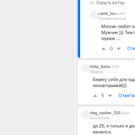
Скрыть ветку
carrie_tsu
11лет
Просветленный
Многие любят о
Мужчин ))) Тем 
героев ...
0
Отв
tiotia_dusia
11лет
Мудрец
Берегу себя для еди
неповторимой)))
5
Ответи
oleg_vasilev_310
11лет
Мыслитель
до 25, я только и де
женился.