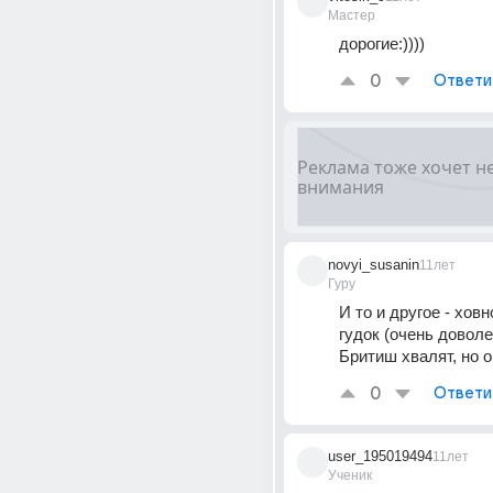
Мастер
дорогие:))))
0
Ответи
novyi_susanin
11лет
Гуру
И то и другое - ховно
гудок (очень доволе
Бритиш хвалят, но о
0
Ответи
user_195019494
11лет
Ученик