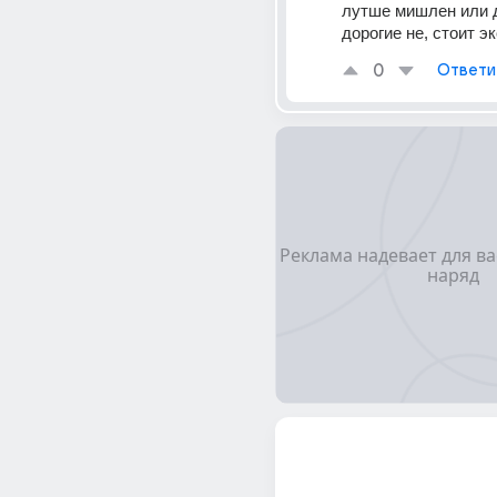
лутше мишлен или д
дорогие не, стоит э
0
Ответи