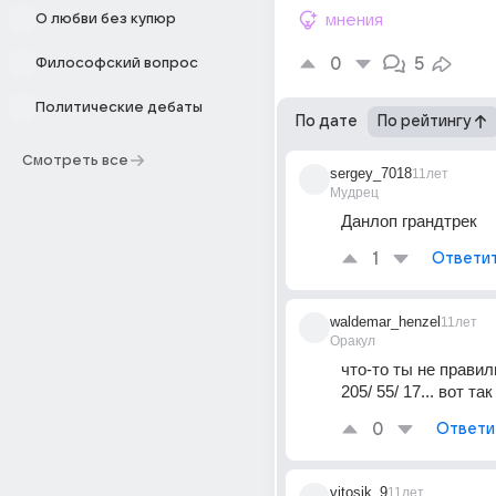
О любви без купюр
мнения
0
5
Философский вопрос
Политические дебаты
По дате
По рейтингу
Смотреть все
sergey_7018
11лет
Мудрец
Данлоп грандтрек
1
Ответи
waldemar_henzel
11лет
Оракул
что-то ты не правил
205/ 55/ 17... вот та
0
Ответи
vitosik_9
11лет