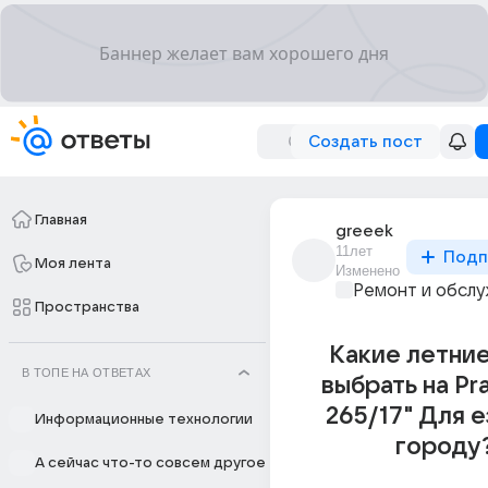
Создать пост
Главная
greeek
11лет
Подп
Моя лента
Изменено
Ремонт и обслу
Пространства
Какие летни
В ТОПЕ НА ОТВЕТАХ
выбрать на Pr
265/17" Для 
Информационные технологии
городу
А сейчас что-то совсем другое