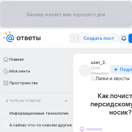
Создать пост
Главная
user_35347850
11лет
Подп
Моя лента
Изменено
Лапки и хвосты
Пространства
Как почис
В ТОПЕ НА ОТВЕТАХ
персидскому
носик?
Информационные технологии
А сейчас что-то совсем другое
мнения