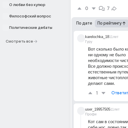
О любви без купюр
0
7
Философский вопрос
По дате
По рейтингу
Политические дебаты
karelochka_18
11лет
Смотреть все
Гуру
Вот сколько было ко
ни одному не было 
необходимости чистит
Все должно происхо
естественным путем
животные чистоплот
делают сами.
1
Ответи
user_19957505
11лет
Профи
Кот сам в состоянии
себе нос, ровно так ж