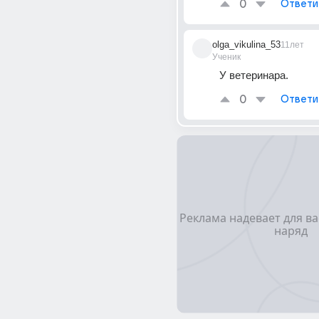
0
Ответи
olga_vikulina_53
11лет
Ученик
У ветеринара.
0
Ответи