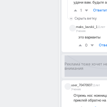
удачи вам. будьте 
1
Ответи
Скрыть ветку
maks_lavskii_1
11лет
Ученик
это варианты
0
Отве
user_70470937
11лет
Ученик
Отрежь нос ножница
приклей обратно на