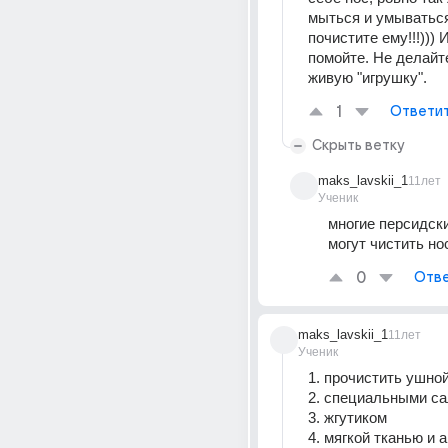
мыться и умываться
почистите ему!!!))) И
помойте. Не делайте
живую "игрушку".
1
Ответи
Скрыть ветку
maks_lavskii_1
11лет
Ученик
многие персидски
могут чистить но
0
Отве
maks_lavskii_1
11лет
Ученик
1. прочистить ушно
2. специальными с
3. жгутиком 
4. мягкой тканью и а