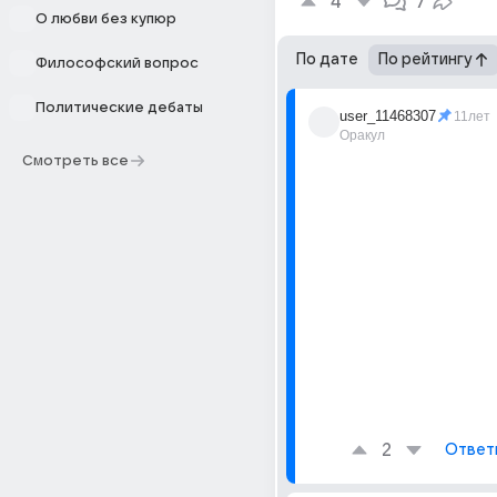
4
7
О любви без купюр
По дате
По рейтингу
Философский вопрос
Политические дебаты
user_11468307
11лет
Оракул
Смотреть все
2
Ответ