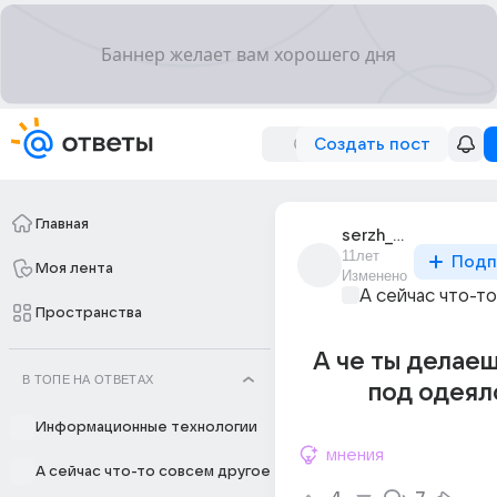
Создать пост
Главная
serzh_8749
11лет
Подп
Моя лента
Изменено
А сейчас что-т
Пространства
А че ты делае
В ТОПЕ НА ОТВЕТАХ
под одеял
Информационные технологии
мнения
А сейчас что-то совсем другое