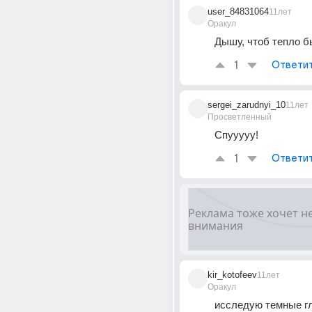
user_84831064
11лет
Оракул
Дышу, чтоб тепло бы
1
Ответи
sergei_zarudnyi_10
11лет
Просветленный
Спууууу!
1
Ответи
kir_kotofeev
11лет
Оракул
исследую темные гл