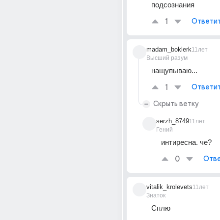
подсознания
1
Ответи
madam_boklerk
11лет
Высший разум
нащупываю...
1
Ответи
Скрыть ветку
serzh_8749
11лет
Гений
интиресна. че?
0
Отве
vitalik_krolevets
11лет
Знаток
Сплю