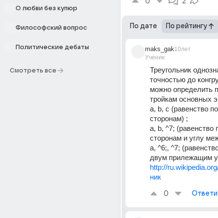
0
2
О любви без купюр
По дате
По рейтингу
Философский вопрос
Политические дебаты
maks_gak
10лет
Ученик
Треугольник однозна
Смотреть все
точностью до конгру
можно определить 
тройкам основных э
a, b, c (равенство по
сторонам) ; 
a, b, ^7; (равенство 
сторонам и углу меж
a, ^6;, ^7; (равенств
двум прилежащим уг
http://ru.wikipedia.or
ник
0
Ответи