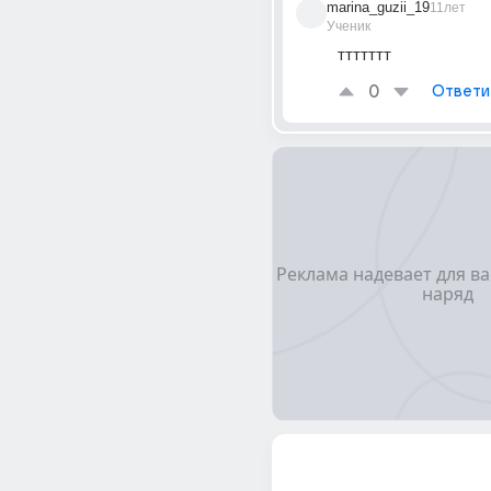
marina_guzii_19
11лет
Ученик
ттттттт
0
Ответи