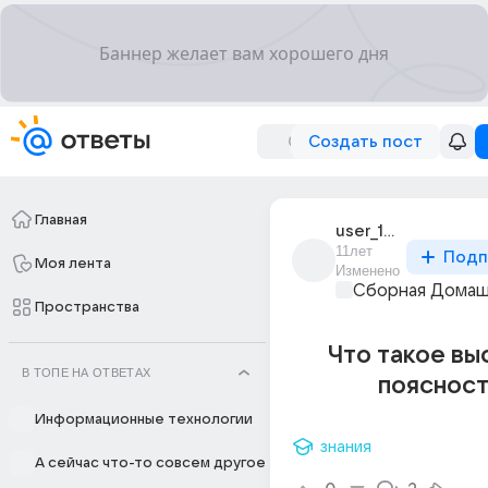
Создать пост
Главная
user_193631901
11лет
Подп
Моя лента
Изменено
Сборная Домаш
Пространства
Что такое вы
В ТОПЕ НА ОТВЕТАХ
поясност
Информационные технологии
знания
А сейчас что-то совсем другое