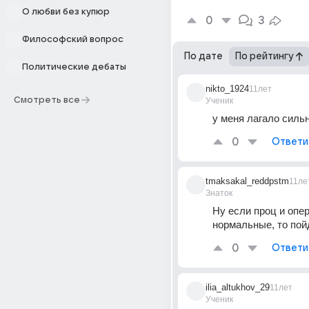
О любви без купюр
0
3
Философский вопрос
По дате
По рейтингу
Политические дебаты
nikto_1924
11лет
Смотреть все
Ученик
у меня лагало силь
0
Ответи
tmaksakal_reddpstm
11ле
Знаток
Ну если проц и опер
нормальные, то пой
0
Ответи
ilia_altukhov_29
11лет
Ученик