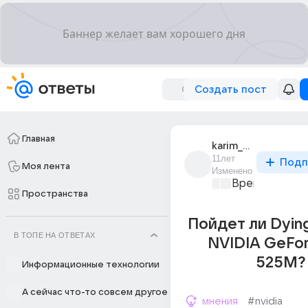
Создать пост
Главная
karim_alassar_1
11лет
Подп
Моя лента
Изменено
Время игр
+1
Пространства
Пойдет ли Dying
В ТОПЕ НА ОТВЕТАХ
NVIDIA GeFo
525M?
Информационные технологии
А сейчас что-то совсем другое
мнения
#nvidia