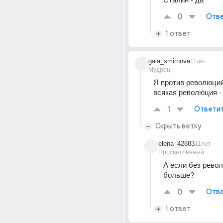
0
Отве
1 ответ
gala_smirnova
11лет
Мудрец
Я против революций,
всякая революция - 
1
Ответи
Скрыть ветку
elena_42883
11лет
Просветленный
А если без револ
больше?
0
Отве
1 ответ