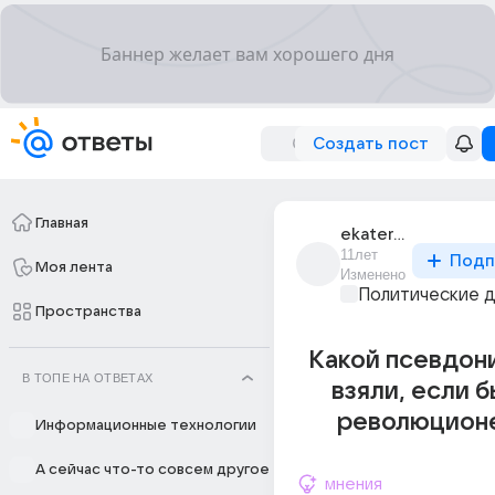
Создать пост
Главная
ekaterina_57532
11лет
Подп
Моя лента
Изменено
Политические 
Пространства
Какой псевдон
В ТОПЕ НА ОТВЕТАХ
взяли, если б
революцион
Информационные технологии
А сейчас что-то совсем другое
мнения