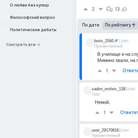
О любви без купюр
2
13
Философский вопрос
По дате
По рейтингу
Политические дебаты
boris_2560
11лет
Смотреть все
Просветленный
В училище и на слу
Мимино звали, на 
1
Ответ
vadim_ershov_138
11лет
Гуру
Немой.
1
Ответи
user_29170816
11лет
Просветленный