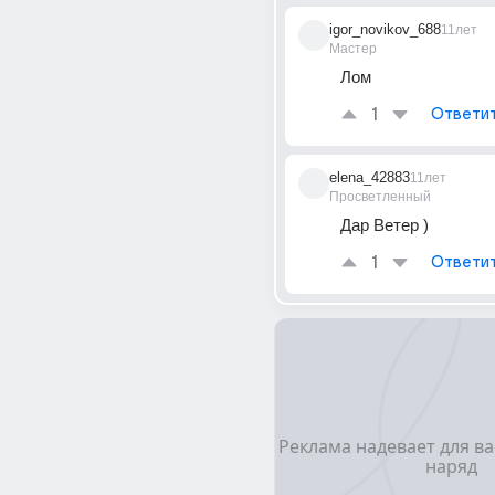
igor_novikov_688
11лет
Мастер
Лом
1
Ответи
elena_42883
11лет
Просветленный
Дар Ветер )
1
Ответи