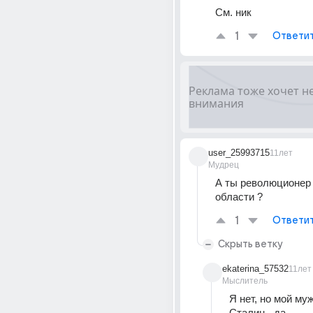
См. ник
1
Ответи
user_25993715
11лет
Мудрец
А ты революционер )
области ?
1
Ответи
Скрыть ветку
ekaterina_57532
11лет
Мыслитель
Я нет, но мой му
Сталин - да