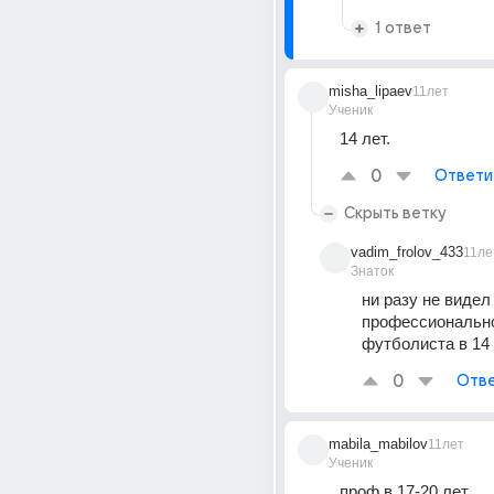
1 ответ
misha_lipaev
11лет
Ученик
14 лет.
0
Ответи
Скрыть ветку
vadim_frolov_433
11ле
Знаток
ни разу не видел 
профессионально
футболиста в 14
0
Отве
mabila_mabilov
11лет
Ученик
проф в 17-20 лет