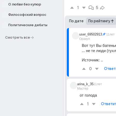
О любви без купюр
1
5
Философский вопрос
По дате
По рейтингу
Политические дебаты
user_69502913
11лет
Смотреть все
Оракул
Вот тут Вы батеньк
... не те люди (тух
Источник:
..
0
Ответ
arina_k_35
11лет
Мастер
от голода
1
Ответи