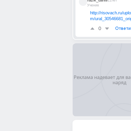
nazik_dante
11лет
Ученик
http://risovach.ru/up
m/ural_30546681_ori
0
Ответи