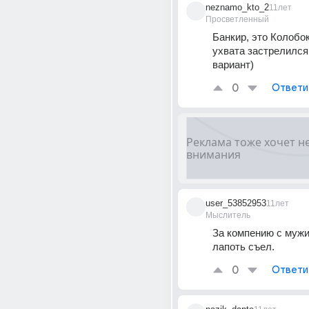
neznamo_kto_2
11лет
Просветленный
Банкир, это Колобок,
ухвата застрелился
вариант)
0
Ответи
user_53852953
11лет
Мыслитель
За компению с мужи
лапоть съел.
0
Ответи