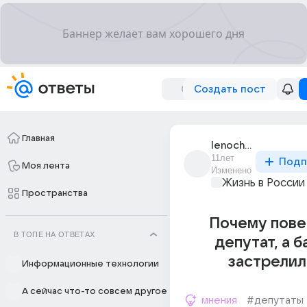
Создать пост
Главная
lenochka_lanskaia
11лет
Подп
Моя лента
Изменено
Жизнь в России
Пространства
Почему пове
В ТОПЕ НА ОТВЕТАХ
депутат, а б
застрелил
Информационные технологии
А сейчас что-то совсем другое
мнения
#депутаты