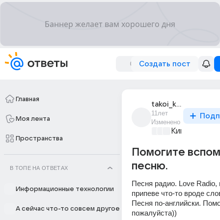
Создать пост
Главная
takoi_krutoi_1
11лет
Подп
Моя лента
Изменено
Киномания
+2
Пространства
Помогите вспом
песню.
В ТОПЕ НА ОТВЕТАХ
Песня радио. Love Radio,
Информационные технологии
припеве что-то вроде слов
Песня по-английски. Помо
А сейчас что-то совсем другое
пожалуйста))