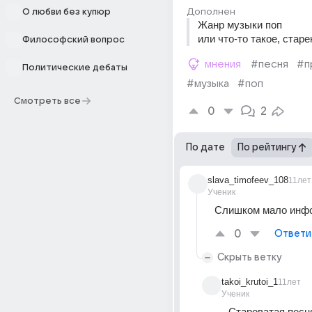
Дополнен
О любви без купюр
Жанр музыки поп 
или что-то такое, стар
Философский вопрос
мнения
#песня
#п
Политические дебаты
#музыка
#поп
Смотреть все
0
2
По дате
По рейтингу
slava_timofeev_108
11лет
Ученик
Слишком мало инф
0
Ответи
Скрыть ветку
takoi_krutoi_1
11лет
Ученик
Староватая песня