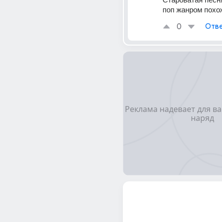
поп жанром похо
0
Отве