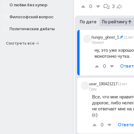
О любви без купюр
0
3
Философский вопрос
По дате
По рейтингу
Политические дебаты
hungry_ghost_1
11лет
Оракул
Смотреть все
ну, это уже хорошо
монотонно чутка.
0
Ответ
user_190421217
11лет
Гуру
Все, что мне нравитс
дорогое, либо нелег
не отвечает мне на 
(с)
0
Ответи