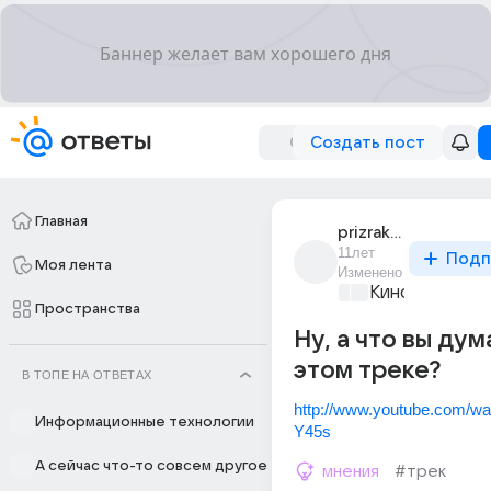
Создать пост
Главная
prizrak_chechni_1
11лет
Подп
Моя лента
Изменено
Киномания
+1
Пространства
Ну, а что вы ду
этом треке?
В ТОПЕ НА ОТВЕТАХ
http://www.youtube.com/w
Информационные технологии
Y45s
А сейчас что-то совсем другое
мнения
#трек