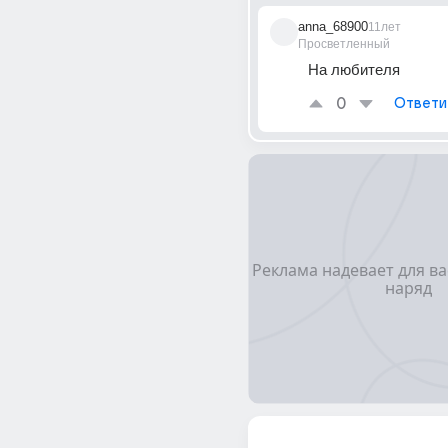
anna_68900
11лет
Просветленный
На любителя
0
Ответи