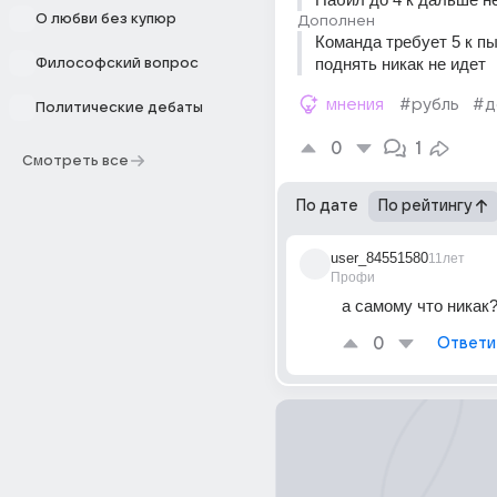
О любви без купюр
Дополнен
Команда требует 5 к пы
поднять никак не идет
Философский вопрос
мнения
#рубль
#д
Политические дебаты
0
1
Смотреть все
По дате
По рейтингу
user_84551580
11лет
Профи
а самому что никак?
0
Ответи