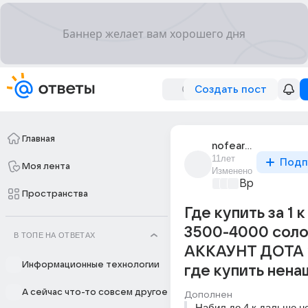
Создать пост
Главная
nofear_40
11лет
Подп
Моя лента
Изменено
Время игр
+2
Пространства
Где купить за 1 
3500-4000 соло
В ТОПЕ НА ОТВЕТАХ
АККАУНТ ДОТА 
Информационные технологии
где купить нена
А сейчас что-то совсем другое
Дополнен
Набил до 4 к дальше н