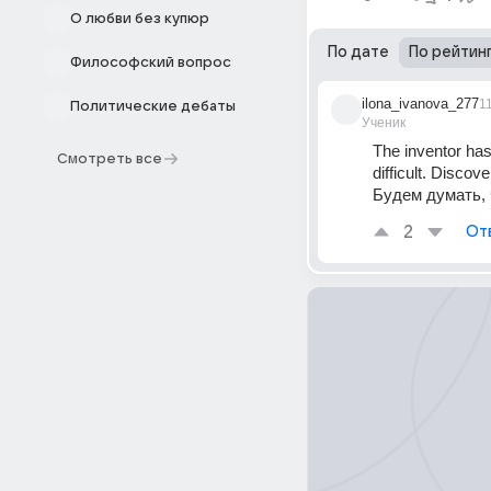
О любви без купюр
По дате
По рейтин
Философский вопрос
ilona_ivanova_277
1
Политические дебаты
Ученик
The inventor has
Смотреть все
difficult. Disco
Будем думать, 
2
От