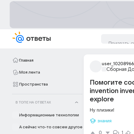
Главная
user_1020896
Сборная Д
Моя лента
Помогите сос
Пространства
invention inv
explore
В ТОПЕ НА ОТВЕТАХ
Ну плизики!
Информационные технологии
знания
А сейчас что-то совсем другое
0
1