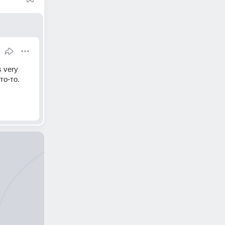
 very 
о-то. 