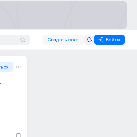
Создать пост
Войти
ться
r