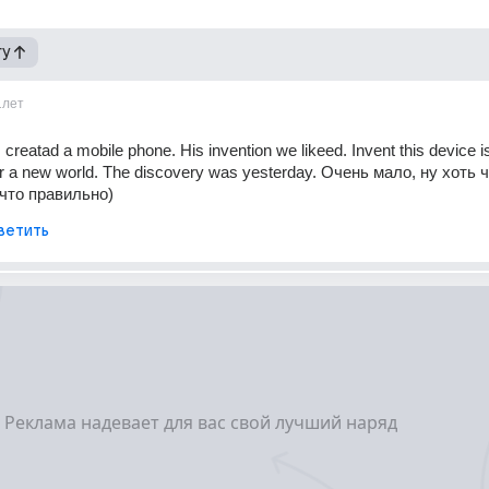
гу
1лет
 creatad a mobile phone. His invention we likeed. Invent this device is
ver a new world. The discovery was yesterday. Очень мало, ну хоть чт
что правильно)
ветить