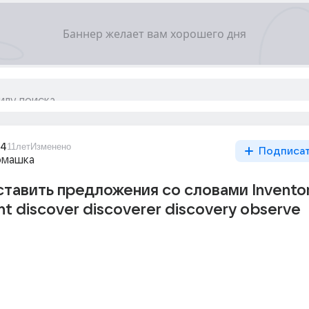
64
11лет
Изменено
Подписа
омашка
тавить предложения со словами Invento
ent discover discoverer discovery observe