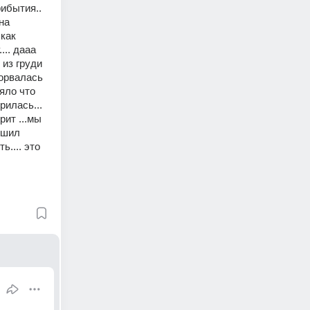
ибытия.. 
на 
как 
.. дааа 
из груди 
орвалась 
яло что 
илась... 
ит ...мы 
шил 
.... это 