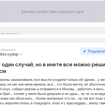
ет
Изменено
Подписа
 без купюр
+3
 один случай, но в инете все можно решил
 см
монны зашкаливали, все мысли уходили только об одном... у ме
у, но как они меня манили, все... это была мечта, не збыточная
й олух, собрал рюкзак и отправился в Москву... работать и жить..
 брат... точнее у меня были девушки и не одна... ну че та всегда н
езнаю как обьеснить... более желанные что ли... ну так вот ехал я
ось верхняя полка, в плацкарте. ехал я с краснодара... внизу та