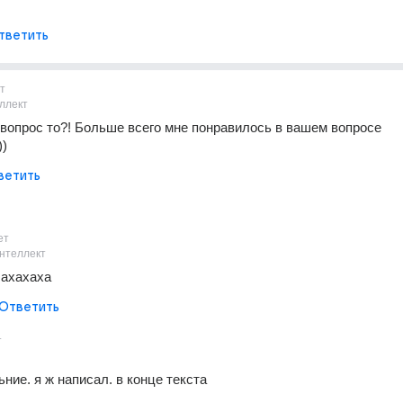
тветить
т
ллект
де вопрос то?! Больше всего мне понравилось в вашем вопросе 
))
ветить
ет
нтеллект
)) ахахаха
Ответить
т
ние. я ж написал. в конце текста