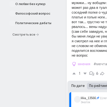
мужики... ну вобщем я
О любви без купюр
может раз два в туале
соседний полке о чуд
Философский вопрос
платье и голые ноги..
вот так... грустно че
Политические дебаты
рвалось... вены наду
(сам себе завидую, н
Смотреть все
бы меня люди не увид
я смотрел на нее и гл
не словом не обменя
поделится воспоминани
не вопрос
мнения
#мечта
1
6
По дате
По рейтин
liliia_13566
11ле
Знаток