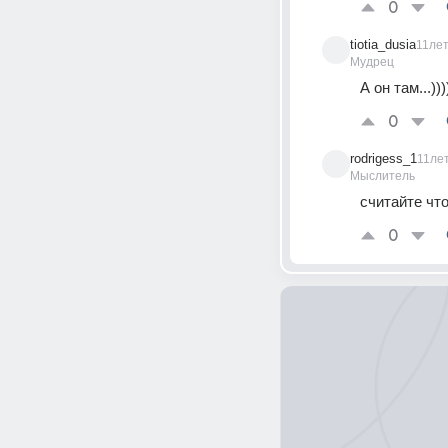
0
tiotia_dusia
11ле
Мудрец
А он там...)))
0
rodrigess_1
11ле
Мыслитель
считайте что
0