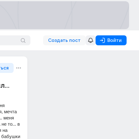
Создать пост
Войти
ться
...
ня 
, мечта 
. меня 
е то... в 
 на 
м бабушки 