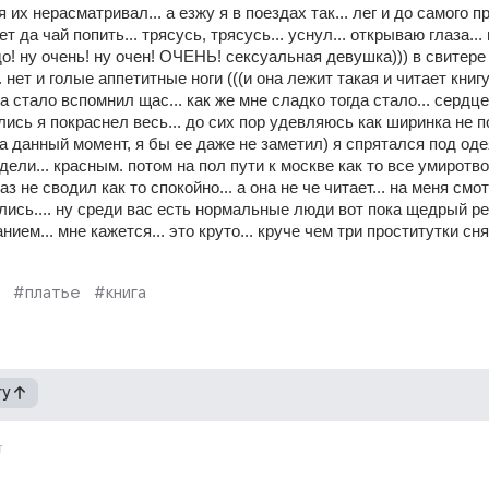
 их нерасматривал... а езжу я в поездах так... лег и до самого пр
т да чай попить... трясусь, трясусь... уснул... открываю глаза... 
о! ну очень! ну очен! ОЧЕНЬ! сексуальная девушка))) в свитере 
. нет и голые аппетитные ноги (((и она лежит такая и читает книгу..
 та стало вспомнил щас... как же мне сладко тогда стало... сердце 
лись я покраснел весь... до сих пор удевляюсь как ширинка не п
а данный момент, я бы ее даже не заметил) я спрятался под оде
ели... красным. потом на пол пути к москве как то все умиротвор
аз не сводил как то спокойно... а она не че читает... на меня смотр
лись.... ну среди вас есть нормальные люди вот пока щедрый ре
ем... мне кажется... это круто... круче чем три проститутки снять
#платье
#книга
гу
т