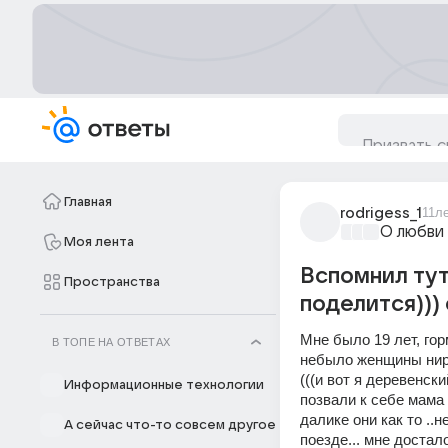
Главная
rodrigess_1
11л
О любви
Моя лента
Вспомнил тут
Пространства
поделится)))
Мне было 19 лет, гор
В ТОПЕ НА ОТВЕТАХ
небыло женщины нираз
(((и вот я деревенски
Информационные технологии
позвали к себе мама и
далике они как то ..н
А сейчас что-то совсем другое
поезде... мне достал