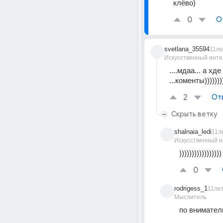
клёво)
0
О
svetlana_35594
11ле
Искусственный инте
....мдаа... а х
...коменты)))))))
2
От
Скрыть ветку
shalnaia_ledi
11л
Искусственный и
)))))))))))))))
0
rodrigess_1
11ле
Мыслитель
по вниматель