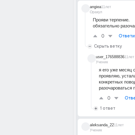
angiea
11лет
Оракул
Прояви терпение.
обязательно разоч
0
Ответи
Скрыть ветку
user_176588836
11лет
Ученик
я его уже месяц 
проявляю, устала
конкретных повод
разочароваться п
0
Отве
1 ответ
aleksanda_22
11лет
Ученик