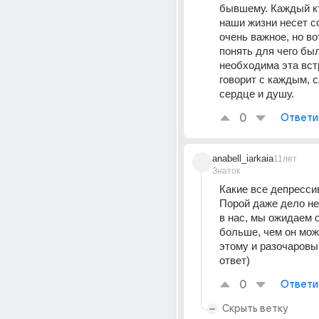
бывшему. Каждый кт
наши жизни несет со
очень важное, но во
понять для чего был
необходима эта встр
говорит с каждым, с
сердце и душу.
0
Ответи
anabell_iarkaia
11лет
Знаток
Какие все депресси
Порой даже дело не 
в нас, мы ожидаем о
больше, чем он може
этому и разочаровыв
ответ)
0
Ответи
Скрыть ветку