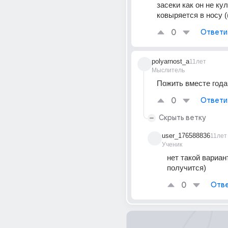
засеки как он не кул
ковыряется в носу (
0
Ответи
polyarnost_a
11лет
Мыслитель
Пожить вместе года
0
Ответи
Скрыть ветку
user_176588836
11лет
Ученик
нет такой вариант
получится)
0
Отве