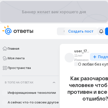
Создать пост
Главная
user_176588836
11лет
Подп
Моя лента
Изменено
О любви без ку
Пространства
Как разочаров
В ТОПЕ НА ОТВЕТАХ
человеке чтоб
противен и все
Информационные технологии
отшибло?
А сейчас что-то совсем другое