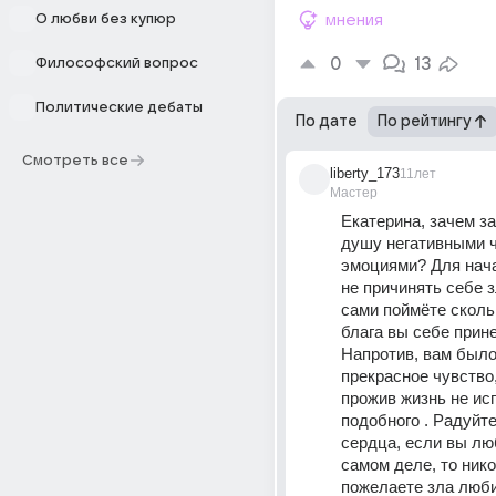
О любви без купюр
мнения
0
13
Философский вопрос
Политические дебаты
По дате
По рейтингу
Смотреть все
liberty_173
11лет
Мастер
Екатерина, зачем за
душу негативными ч
эмоциями? Для нача
не причинять себе з
сами поймёте скольк
блага вы себе принес
Напротив, вам было
прекрасное чувство,
прожив жизнь не ис
подобного . Радуйте
сердца, если вы лю
самом деле, то никог
пожелаете зла люб