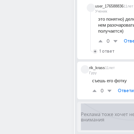
user_176588836
11лет
Ученик
это понятно) дело
нем разочаровать
получается)
0
Отве
1 ответ
rik_krass
11лет
Гуру
съешь его фотку
0
Ответи