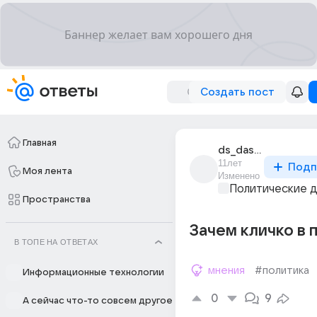
Создать пост
Главная
ds_dasd_10
11лет
Подп
Моя лента
Изменено
Политические 
Пространства
Зачем кличко в 
В ТОПЕ НА ОТВЕТАХ
мнения
#политика
Информационные технологии
0
9
А сейчас что-то совсем другое