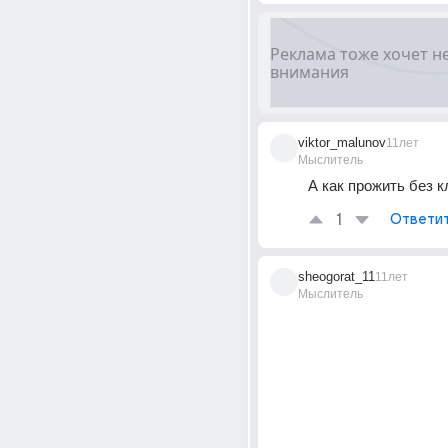
viktor_malunov
11лет
Мыслитель
А как прожить без 
1
Ответи
sheogorat_11
11лет
Мыслитель