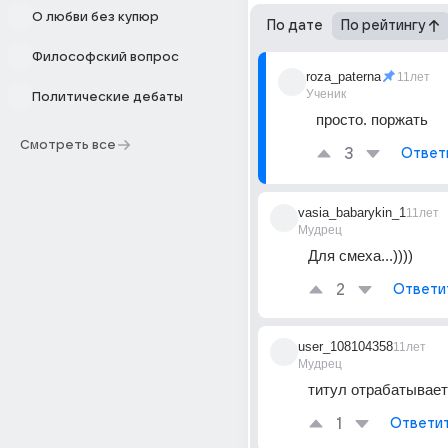
О любви без купюр
По дате
По рейтингу
Философский вопрос
roza_paterna
11лет
Ученик
Политические дебаты
просто. поржать
Смотреть все
3
Ответ
vasia_babarykin_1
11лет
Мудрец
Для смеха...))))
2
Ответи
user_108104358
11лет
Мудрец
титул отрабатывает
1
Ответи