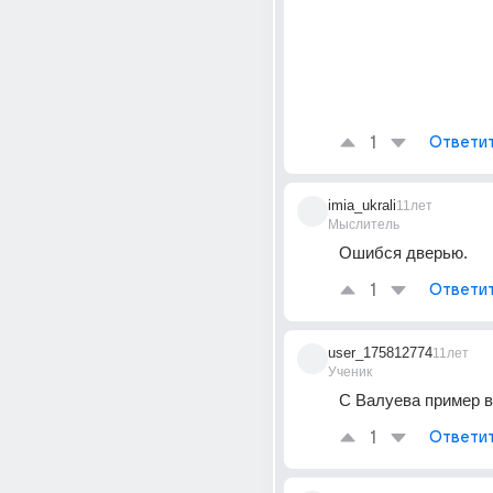
1
Ответи
imia_ukrali
11лет
Мыслитель
Ошибся дверью.
1
Ответи
user_175812774
11лет
Ученик
С Валуева пример 
1
Ответи