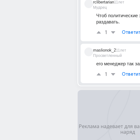
rclibertarian
11лет
Мудрец
Чтоб политические 
раздавать.
1
Ответи
maslionok_2
11лет
Просветленный
его менеджер так з
1
Ответи