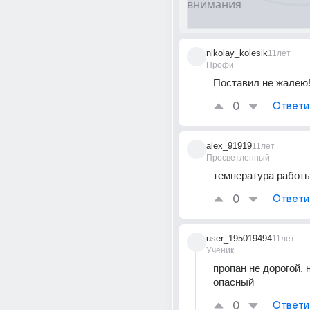
nikolay_kolesik
11лет
Профи
Поставил не жалею
0
Ответи
alex_91919
11лет
Просветленный
температура работ
0
Ответи
user_195019494
11лет
Ученик
пропан не дорогой, н
опасный
0
Ответи