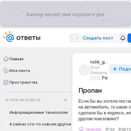
Создать пост
Главная
tolik_godov
11лет
Подп
Моя лента
Изменено
Ремонт и об
Пространства
Пропан
В ТОПЕ НА ОТВЕТАХ
Если бы вы хотели постав
на автомобиль, то какие 
сделали бы в яндексе, ил
Информационные технологии
другом поисковике?
А сейчас что-то совсем другое
мнения
#газ
#авт