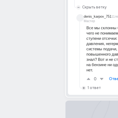
Скрыть ветку
denis_karpov_751
11л
Мастер
Все мы склонны б
чего не понимаем.
ступени отсечки:
давления, негерм
системы подачи, 
повышенного дав
знал? Вот и не сто
на бензине ни од
нет.
0
Отве
1 ответ