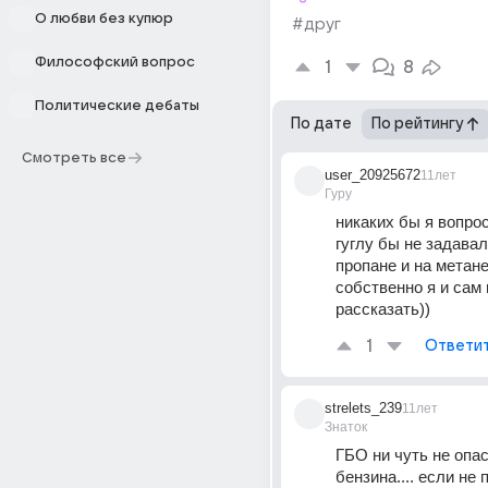
О любви без купюр
#друг
Философский вопрос
1
8
Политические дебаты
По дате
По рейтингу
Смотреть все
user_20925672
11лет
Гуру
никаких бы я вопрос
гуглу бы не задавал
пропане и на метане.
собственно я и сам 
рассказать))
1
Ответи
strelets_239
11лет
Знаток
ГБО ни чуть не опас
бензина.... если не 