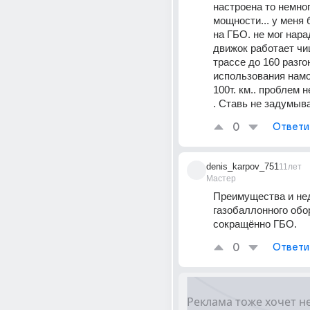
настроена то немног
мощности... у меня 
на ГБО. не мог нарад
движок работает чище
трассе до 160 разгон
использования намо
100т. км.. проблем 
. Ставь не задумыва
0
Ответи
denis_karpov_751
11лет
Мастер
Преимущества и нед
газобаллонного обор
сокращённо ГБО.
0
Ответи