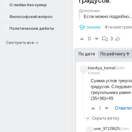
градусов.
О любви без купюр
Дополнен
Если можно подробно..
Философский вопрос
знания
#геометрия
Политические дебаты
0
3
Смотреть все
По дате
По рейтингу
klavdiya_kennel
11лет
Ученик
Сумма углов треугол
градусов. Следовате
треугольника равен 
(35+96)=49
1
Ответи
Скрыть ветку
user_97129625
11лет