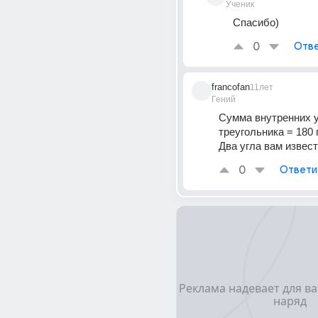
Ученик
Спасибо)
0
Отве
francofan
11лет
Гений
Сумма внутренних у
треугольника = 180 
Два угла вам извес
0
Ответи