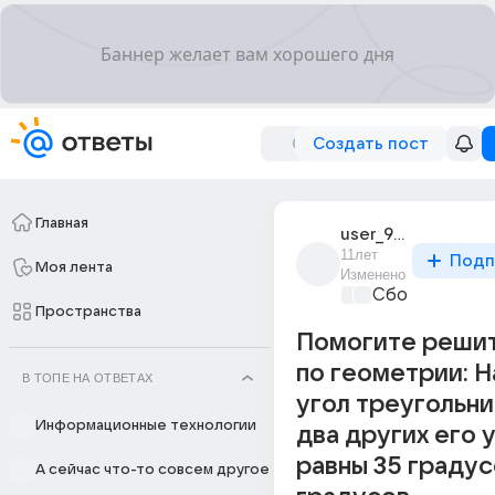
Создать пост
Главная
user_97129625
11лет
Подп
Моя лента
Изменено
Сборная Дом
Пространства
Помогите решит
по геометрии: 
В ТОПЕ НА ОТВЕТАХ
угол треугольни
Информационные технологии
два других его 
равны 35 градус
А сейчас что-то совсем другое