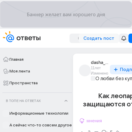
Создать пост
Главная
dasha_matveeva_56
11лет
Подп
Моя лента
Изменено
О любви без ку
Пространства
Как леопа
В ТОПЕ НА ОТВЕТАХ
защищаются от
Информационные технологии
мнения
А сейчас что-то совсем другое