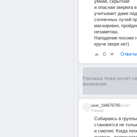
умная, скрытная 
и опасная зверюга в
учитывает даже пад
солнечных лучей пр
маскировке, пройдеш
незаметиш.
Нападение похоже н
круче зверя нет)
0
Ответи
user_194676745
11лет
Ученик
Собираясь в группы
становятся не тольк
и смелее. Когда лео
очередь, встречаетс