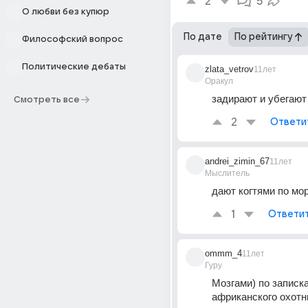
2
5
О любви без купюр
По дате
По рейтингу
Философский вопрос
Политические дебаты
zlata_vetrov
11лет
Оракул
задирают и убегают
Смотреть все
2
Ответи
andrei_zimin_67
11лет
Мыслитель
дают когтями по мо
1
Ответи
ommm_4
11лет
Гуру
Мозгами) по записка
африканского охотни