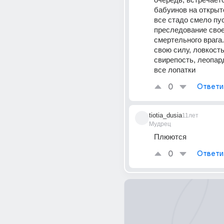
бабуинов на открыто
все стадо смело пус
преследование свое
смертельного врага.
свою силу, ловкость 
свирепость, леопард
все лопатки
0
Ответи
tiotia_dusia
11лет
Мудрец
Плюются
0
Ответи