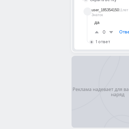
user_185354150
11лет
Знаток
да
0
Отве
1 ответ