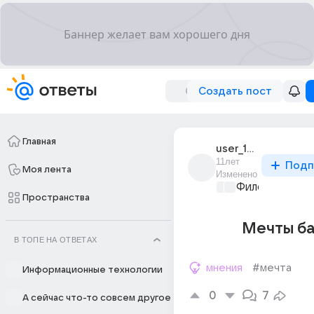
Создать пост
Главная
user_185354150
11лет
Подп
Моя лента
Изменено
Философский 
Пространства
Мечты ба
В ТОПЕ НА ОТВЕТАХ
мнения
#мечта
Информационные технологии
0
7
А сейчас что-то совсем другое