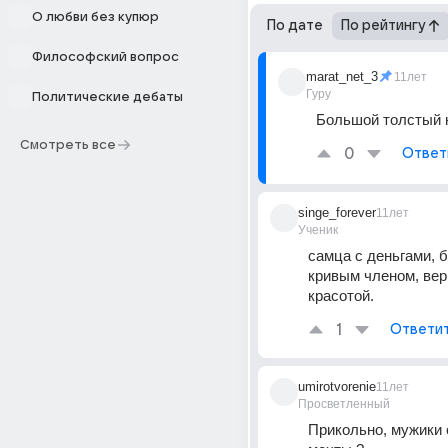
О любви без купюр
По дате
По рейтингу
Философский вопрос
marat_net_3
11лет
Гуру
Политические дебаты
Большой толстый к
Смотреть все
0
Ответ
singe_forever
11лет
Ученик
самца с деньгами, 
кривым членом, вер
красотой.
1
Ответи
umirotvorenie
11лет
Просветленный
Прикольно, мужики 