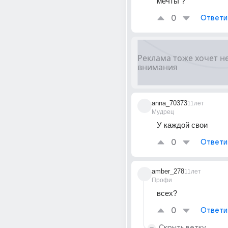
мечты ?
0
Ответи
anna_70373
11лет
Мудрец
У каждой свои
0
Ответи
amber_278
11лет
Профи
всех?
0
Ответи
Скрыть ветку