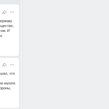
ержаву 
ществе, 
ом. И 
ш 
шал, что 
и налоги 
ороны, 