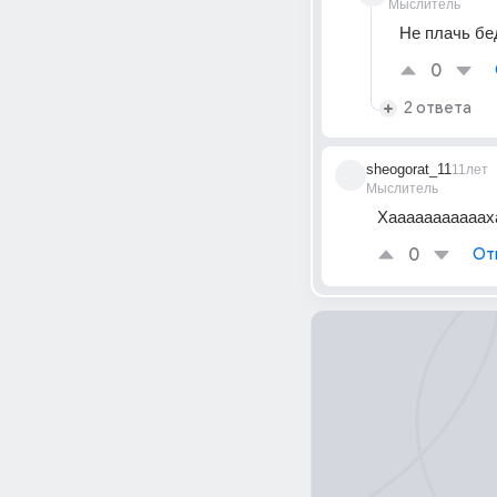
Мыслитель
Не плачь бе
0
2 ответа
sheogorat_11
11лет
Мыслитель
Хааааааааааах
0
От