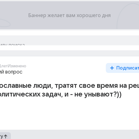
1лет
Изменено
Подписа
й вопрос
ославные люди, тратят свое время на р
литических задач, и - не унывают?))
гу