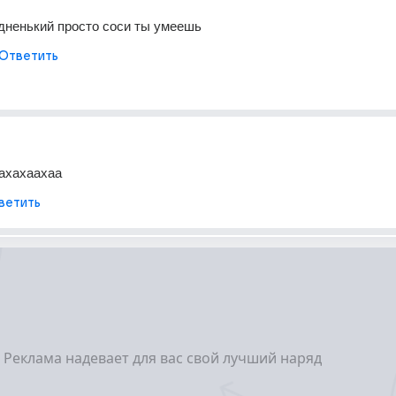
дненький просто соси ты умеешь
Ответить
ахахаахаа
ветить