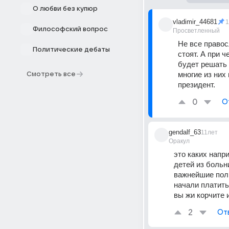
О любви без купюр
vladimir_44681
1
Философский вопрос
Просветленный
Не все правос
Политические дебаты
стоят. А при 
будет решать 
многие из них
Смотреть все
президент.
0
О
gendalf_63
11лет
Оракул
это каких напри
детей из больн
важнейшие поли
начали платить
вы жи корчите 
2
От