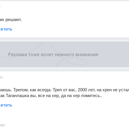
т
их решают.
етить
ет
аешь. Трепом, как всегда. Треп от вас, 2000 лет, на хрен не устал
ак Таганлашка вы, все на хер, да на хер ломитесь..
етить
лет