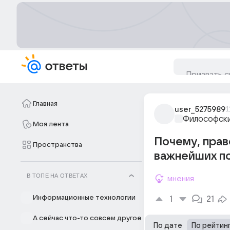
Главная
user_5275989
1
Философски
Моя лента
Почему, прав
Пространства
важнейших по
В ТОПЕ НА ОТВЕТАХ
мнения
Информационные технологии
1
21
А сейчас что-то совсем другое
По дате
По рейтин