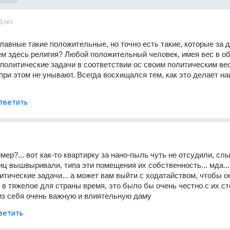
1лет
лавные такие положительные, но точно есть такие, которые за д
чем здесь религия? Любой положительный человек, имея вес в об
политические задачи в соответствии ос своим политическим вес
 при этом не унывают. Всегда восхищался тем, как это делает на
тветить
мер?... вот как-то квартирку за нано-пыль чуть не отсудили, слы
иц вышвыривали, типа эти помещения их собственность... мда... 
тические задачи... а может вам выйти с ходатайством, чтобы он
 в тяжелое для страны время, это было бы очень честно с их ст
из себя очень важную и влиятельную даму
ветить