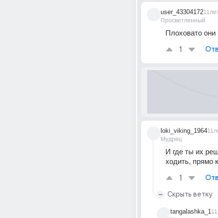
user_43304172
11ле
Просветленный
Плоховато они 
1
Отв
loki_viking_1964
11л
Мудрец
И где ты их реш
ходить, прямо к
1
Отв
Скрыть ветку
tangalashka_1
11