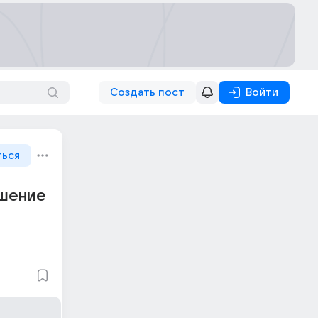
Создать пост
Войти
ться
ешение