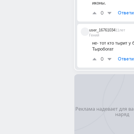
иконы.
0
Ответи
user_16761034
11лет
Гений
не- тот кто тырит у 
Тыробогат
0
Ответи