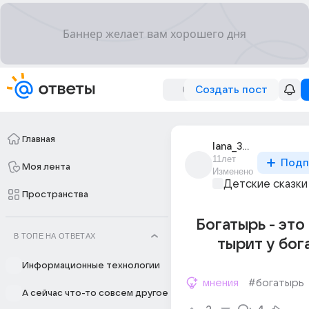
Создать пост
Главная
lana_3518
11лет
Подп
Моя лента
Изменено
Детские сказки
Пространства
Богатырь - это 
В ТОПЕ НА ОТВЕТАХ
тырит у бог
Информационные технологии
мнения
#богатырь
А сейчас что-то совсем другое