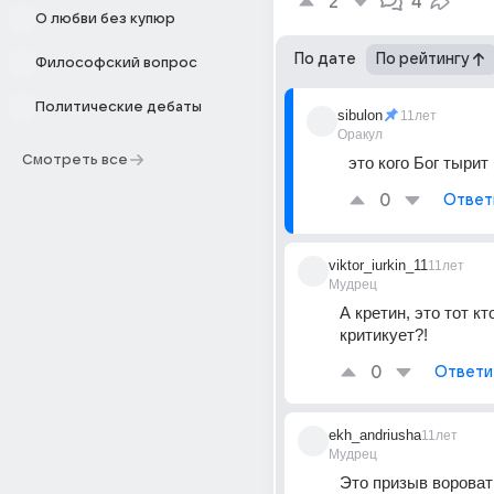
2
4
О любви без купюр
По дате
По рейтингу
Философский вопрос
Политические дебаты
sibulon
11лет
Оракул
Смотреть все
это кого Бог тырит
0
Ответ
viktor_iurkin_11
11лет
Мудрец
А кретин, это тот кто
критикует?!
0
Ответи
ekh_andriusha
11лет
Мудрец
Это призыв воровать