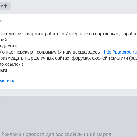
гу
ет
рассмотреть вариант работы в Интернете на партнерках, заработ
ший 
 длеать 
ую партнерскую программу (я ищу всегда здесь - 
http://partprog.ru
 размещать на различных сайтах, форумах схожей тематики (ра
го ссылок ) 
ньги
ветить