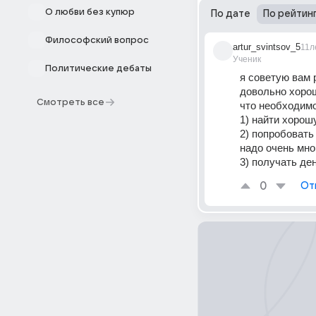
О любви без купюр
По дате
По рейтин
Философский вопрос
artur_svintsov_5
11л
Ученик
Политические дебаты
я советую вам 
довольно хоро
Смотреть все
что необходимо
1) найти хорош
2) попробовать
надо очень мно
3) получать де
0
От