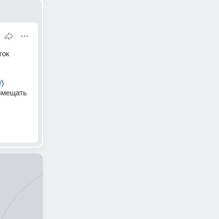
ок 
/
) 
змещать 