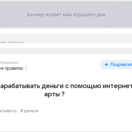
т
Изменено
Подписа
ее правила
+1
арабатывать деньги с помощью интернет
арты ?
атывать
#деньги