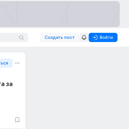
Создать пост
Войти
ться
а за