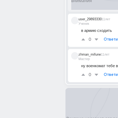
user_29893330
11лет
Ученик
в армию сходить
0
Ответи
zhman_mifune
11лет
Мастер
ну военкомат тебе 
0
Ответи