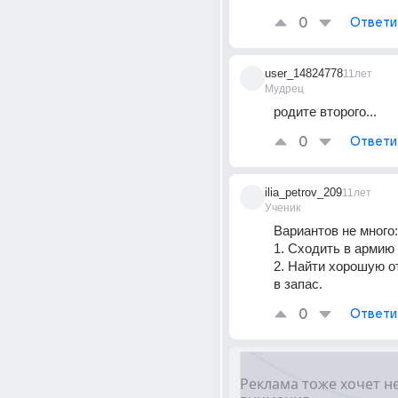
0
Ответи
user_14824778
11лет
Мудрец
родите второго...
0
Ответи
ilia_petrov_209
11лет
Ученик
Вариантов не много:
1. Сходить в армию
2. Найти хорошую от
в запас.
0
Ответи