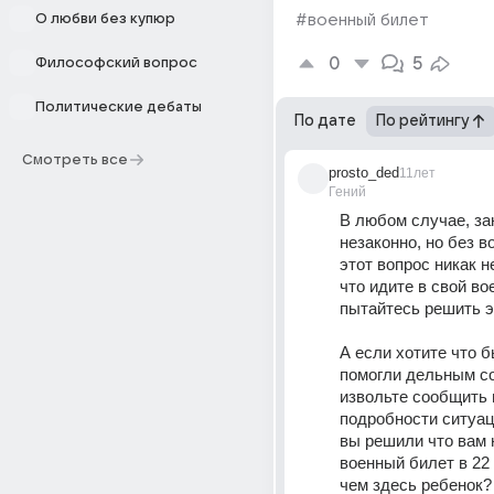
О любви без купюр
#военный билет
0
5
Философский вопрос
Политические дебаты
По дате
По рейтингу
Смотреть все
prosto_ded
11лет
Гений
В любом случае, зак
незаконно, но без в
этот вопрос никак не
что идите в свой вое
пытайтесь решить э
А если хотите что б
помогли дельным со
извольте сообщить в
подробности ситуац
вы решили что вам 
военный билет в 22 
чем здесь ребенок?