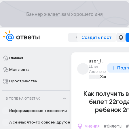
Создать пост
Главная
user_190384907
11лет
Подп
Моя лента
Изменено
Закон и поря
Пространства
Как получить 
В ТОПЕ НА ОТВЕТАХ
билет 22год
ребенок 2
Информационные технологии
А сейчас что-то совсем другое
мнения
#билеты
#