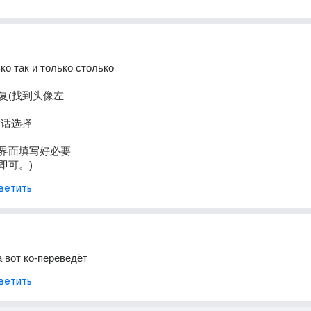
ко так и только столько
复(找到头像左
对话选择
界面填写好必要
即可。)
ветить
а вот ко-переведёт
ветить