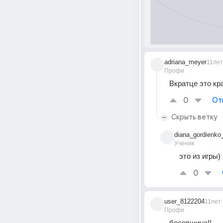
adriana_meyer
11лет
Профи
Вкратце это кр
0
От
Скрыть ветку
diana_gordienko
Ученик
это из игры)
0
user_8122204
11лет
Профи
бесовщина!!