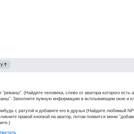
гу
 "реванш". (Найдите человека, слево от аватора которого есть а
ванш". Заполните нужную информацию в всплывающем окне и кл
нибудь с ратугой и добавите его в друзья (Найдите любимый NPC
кликните правой кнопкой на аватор, потом появится меню "добави
ите.)
тветить