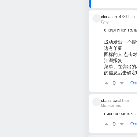
elena_sh_473
11лет
Гуру
с картинки толь
成功发出一个报
边有羊驼
图标的人,点击
江湖报复
菜单、在弹出的
的信息后击确定
0
От
stanislawa
11лет
Мыслитель
нико не может-
0
От