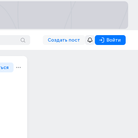
Создать пост
Войти
ться