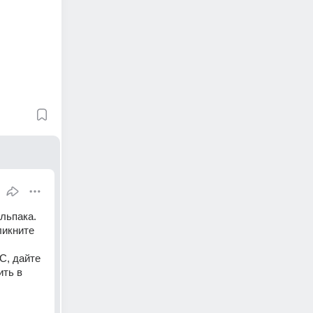
льпака. 
икните 
, дайте 
ть в 