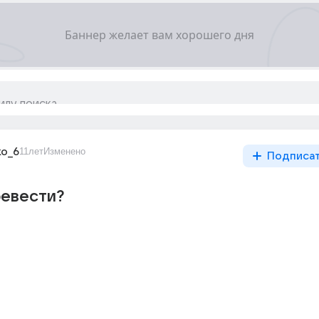
ko_6
11лет
Изменено
Подписа
ревести?