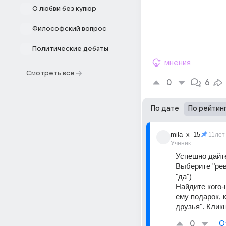
О любви без купюр
Философский вопрос
Политические дебаты
мнения
Смотреть все
0
6
По дате
По рейтин
mila_x_15
11лет
Ученик
Успешно дайте
Выберите "ре
"да")
Найдите кого-
ему подарок, 
друзья". Кликн
0
О