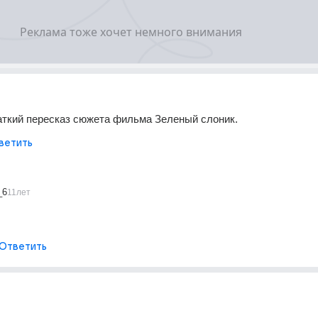
аткий пересказ сюжета фильма Зеленый слоник.
ветить
_6
11лет
Ответить